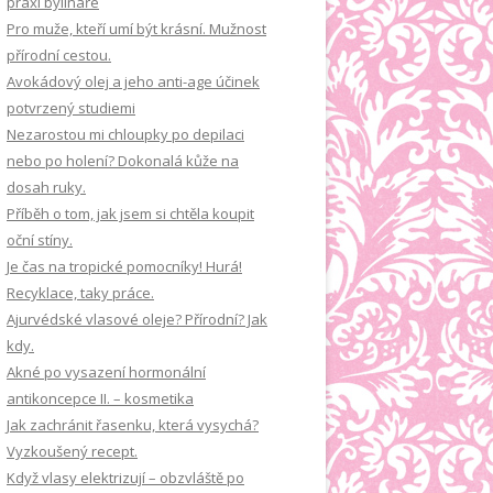
praxi bylináře
á
Pro muže, kteří umí být krásní. Mužnost
n
přírodní cestou.
í
Avokádový olej a jeho anti-age účinek
potvrzený studiemi
Nezarostou mi chloupky po depilaci
nebo po holení? Dokonalá kůže na
dosah ruky.
Příběh o tom, jak jsem si chtěla koupit
oční stíny.
Je čas na tropické pomocníky! Hurá!
Recyklace, taky práce.
Ajurvédské vlasové oleje? Přírodní? Jak
kdy.
Akné po vysazení hormonální
antikoncepce II. – kosmetika
Jak zachránit řasenku, která vysychá?
Vyzkoušený recept.
Když vlasy elektrizují – obzvláště po