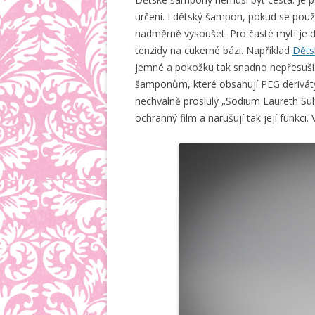
určení. I dětský šampon, pokud se po
nadměrně vysoušet. Pro časté mytí je d
tenzidy na cukerné bázi. Například
Děts
jemné a pokožku tak snadno nepřesuší
šamponům, které obsahují PEG deriváty
nechvalně proslulý „Sodium Laureth Sulf
ochranný film a narušují tak její funkci.