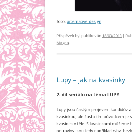
foto:
arternative-design
Příspěvek byl publikován
18/03/2013
| Rub
Magda
.
Lupy – jak na kvasinky
2. díl seriálu na téma LUPY
Lupy jsou častým projevem kandidóz a
kvasinkou, ale často tím původcem je 
kvasinek v těle. S kvasinkami můžeme b
potraviny jsou tedy například ryby, bez