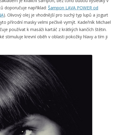
kladem je kvalitní šampon, bez toho budou výsledky v
tů doporučuje například:
Šampon LAVA POWER od
NA
). Olivový olej je vhodnější pro suchý typ lupů a jogurt
tyto přírodní masky velmi pečlivě vymýt. Kadeřník Michael
je používat k masáži kartáč z krátkých kančích štětin.
é stimuluje krevní oběh v oblasti pokožky hlavy a tím ji