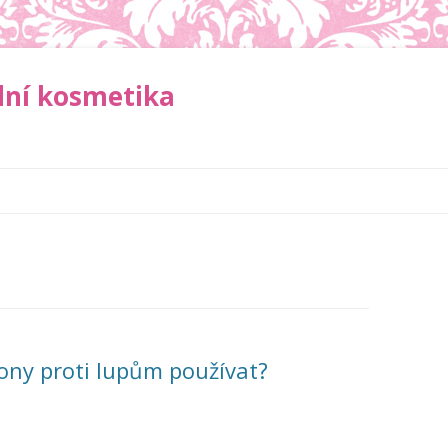
dní kosmetika
Přejít
k
obsahu
webu
ony proti lupům používat?