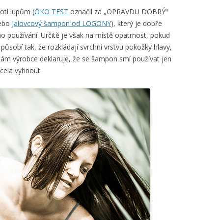
oti lupům (
ÖKO TEST
označil za „OPRAVDU DOBRÝ“
ebo
Jalovcový šampon od LOGONY
), který je dobře
o používání. Určitě je však na místě opatrnost, pokud
působí tak, že rozkládají svrchní vrstvu pokožky hlavy,
sám výrobce deklaruje, že se šampon smí používat jen
zcela vyhnout.