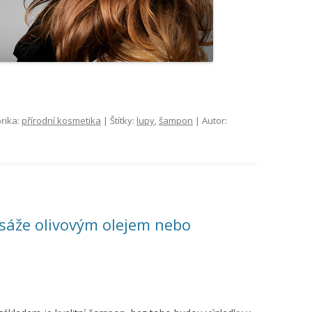
rika:
přírodní kosmetika
| Štítky:
lupy
,
šampon
| Autor:
áže olivovým olejem nebo