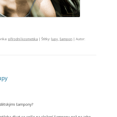
rika:
přírodní kosmetika
| Štítky:
lupy
,
šampon
| Autor:
upy
 dětskými šampony?
otřeba dívat se spíše na složení šamponu než na jeho