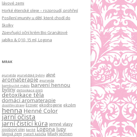
lávové zemi
Horké éterické oleje – rozproudí, prohřejí
Posílení imunity u dětí, které chodí do
školky
Zpevňující oční krém Bio Granátové
jablko & Q10, 15 ml, Logona
MRAK
akné
ajurvéda
ajurvédské byliny
aromaterapie
ayurveda
barvení hennou
bambucké máslo
byliny
detoxikace pleti
detoxikace těla
domácí aromaterapie
Ecover
ekodrogerie
ekzém
doplňky stravy
henna
Henné Color
jarní očista
jarní čistící kúra
jemné vlasy
Logona
lupy
jojobový olej
karité
lávová zem
Mladý ječmen
mateří kašička