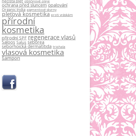
nečistá pleť
obličejové oleje
ochrana před sluncem
opalování
Organic India
pigmentové skvrny
pleťová kosmetika
proti vráskám
přírodní
kosmetika
regenerace vlasů
přírodní SPF
Saloos
seborea
Salus
seborhoická dermatitida
triphala
vlasová kosmetika
šampon