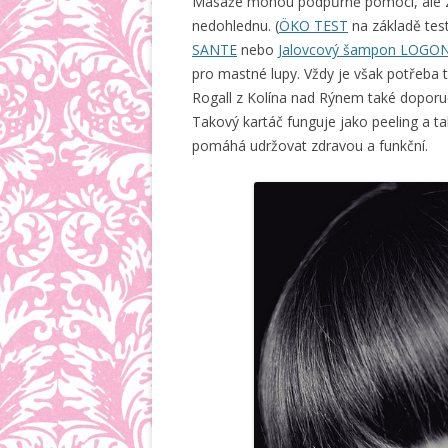
Masáže mohou podpůrně pomoci, ale zá
nedohlednu. (
ÖKO TEST
na základě tes
SANTE
nebo
Jalovcový šampon LOGO
pro mastné lupy. Vždy je však potřeba 
Rogall z Kolína nad Rýnem také doporuču
Takový kartáč funguje jako peeling a tak
pomáhá udržovat zdravou a funkční.