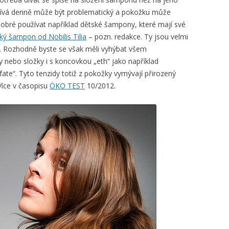
užívá denně může být problematický a pokožku může
obré používat například dětské šampony, které mají své
ký šampon od Nobilis Tilia
– pozn. redakce. Ty jsou velmi
. Rozhodně byste se však měli vyhýbat všem
 nebo složky i s koncovkou „eth“ jako například
ate“. Tyto tenzidy totiž z pokožky vymývají přirozený
 Více v časopisu
ÖKO TEST
10/2012.