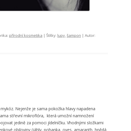
rika:
přírodní kosmetika
| Štítky:
lupy
,
šampon
| Autor:
 mykóz. Nejenže je sama pokožka hlavy napadena
sama střevní mikroflóra, která umožní namnožení
ojovat jedině za pomoci jídelníčku. Vhodnými složkami
lepkové obiloviny (jáhly, pohanka, oves, amaranth, hnědá