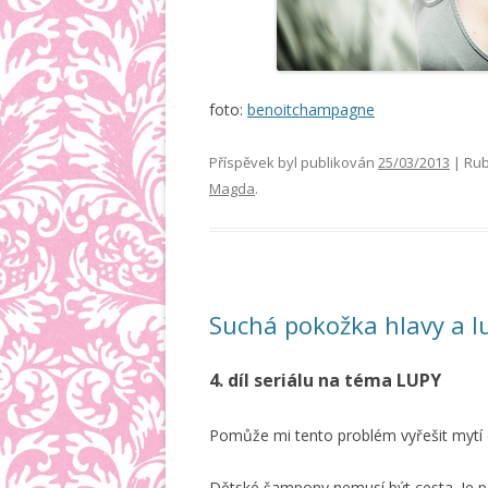
foto:
benoitchampagne
Příspěvek byl publikován
25/03/2013
| Rub
Magda
.
Suchá pokožka hlavy a l
4. díl seriálu na téma LUPY
Pomůže mi tento problém vyřešit mytí
Dětské šampony nemusí být cesta. Je p