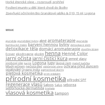
Horké éterické oleje – rozproudí, prohřejí
Posílení imunity u dětí, které chodí do školky
Zpevňující oční krém Bio Granátové jablko & Q10, 15 ml, Logona
MRAK
aromaterapie
akné
ajurvéda
ajurvédské byliny
ayurveda
barvení hennou
byliny
bambucké máslo
detoxikace pleti
detoxikace těla
domácí aromaterapie
doplňky stravy
henna
Henné Color
Ecover
ekodrogerie
ekzém
jarní očista
jarní čistící kúra
jemné vlasy
Logona
lupy
jojobový olej
lávová zem
karité
mateří kašička
ochrana před sluncem
Mladý ječmen
nečistá pleť
obličejové oleje
opalování
Organic India
pigmentové skvrny
pleťová kosmetika
proti vráskám
přírodní kosmetika
přírodní SPF
regenerace vlasů
Saloos
seborea
Salus
seborhoická dermatitida
triphala
vlasová kosmetika
šampon