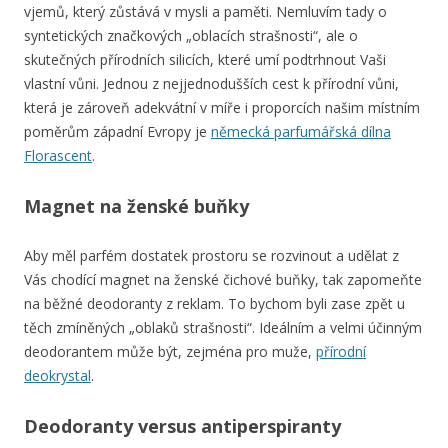
vjemů, který zůstává v mysli a paměti. Nemluvím tady o
syntetických značkových „oblacích strašnosti“, ale o
skutečných přírodních silicích, které umí podtrhnout Vaši
vlastní vůni. Jednou z nejjednodušších cest k přírodní vůni,
která je zároveň adekvátní v míře i proporcích našim místním
poměrům západní Evropy je
německá parfumářská dílna
Florascent
.
Magnet na ženské buňky
Aby měl parfém dostatek prostoru se rozvinout a udělat z
Vás chodící magnet na ženské čichové buňky, tak zapomeňte
na běžné deodoranty z reklam. To bychom byli zase zpět u
těch zmíněných „oblaků strašnosti“. Ideálním a velmi účinným
deodorantem může být, zejména pro muže,
přírodní
deokrystal
.
Deodoranty versus antiperspiranty