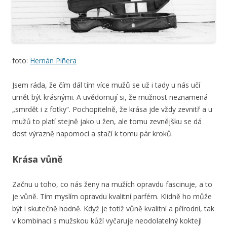
foto:
Hernán Piñera
Jsem ráda, že čím dál tím více mužů se už i tady u nás učí
umět být krásnými. A uvědomují si, že mužnost neznamená
„smrdět i z fotky“. Pochopitelně, že krása jde vždy zevnitř a u
mužů to platí stejně jako u žen, ale tomu zevnějšku se dá
dost výrazně napomoci a stačí k tomu pár kroků.
Krása vůně
Začnu u toho, co nás ženy na mužích opravdu fascinuje, a to
je vůně. Tím myslím opravdu kvalitní parfém. Klidně ho může
být i skutečně hodně. Když je totiž vůně kvalitní a přírodní, tak
v kombinaci s mužskou kůží vyčaruje neodolatelný koktejl