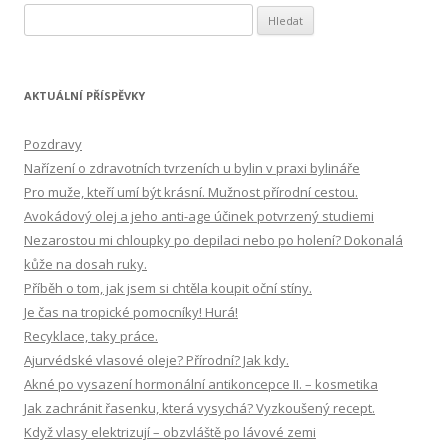
V
y
h
l
AKTUÁLNÍ PŘÍSPĚVKY
e
d
Pozdravy
á
Nařízení o zdravotních tvrzeních u bylin v praxi bylináře
v
Pro muže, kteří umí být krásní. Mužnost přírodní cestou.
á
Avokádový olej a jeho anti-age účinek potvrzený studiemi
n
Nezarostou mi chloupky po depilaci nebo po holení? Dokonalá
í
kůže na dosah ruky.
Příběh o tom, jak jsem si chtěla koupit oční stíny.
Je čas na tropické pomocníky! Hurá!
Recyklace, taky práce.
Ajurvédské vlasové oleje? Přírodní? Jak kdy.
Akné po vysazení hormonální antikoncepce II. – kosmetika
Jak zachránit řasenku, která vysychá? Vyzkoušený recept.
Když vlasy elektrizují – obzvláště po lávové zemi