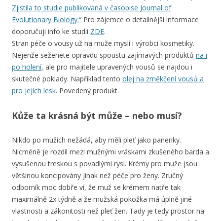
Zjistila to studie publikovaná v časopise Journal of
Evolutionary Biology.“
Pro zájemce o detailnější informace
doporučuji info ke studii
ZDE
.
Stran péče o vousy už na muže myslí i výrobci kosmetiky.
Nejenže seženete opravdu spoustu zajímavých produktů
na i
po holení
, ale pro majitele upravených vousů se najdou i
skutečné poklady. Například tento
olej na změkčení vousů a
pro jejich lesk
. Povedený produkt.
Kůže ta krásná být může – nebo musí?
Nikdo po mužích nežádá, aby měli pleť jako panenky.
Nicméně je rozdíl mezi mužnými vráskami zkušeného barda a
vysušenou treskou s povadlými rysi. Krémy pro muže jsou
většinou koncipovány jinak než péče pro ženy. Zručný
odborník moc dobře ví, že muž se krémem natře tak
maximálně 2x týdně a že mužská pokožka má úplně jiné
vlastnosti a zákonitosti než pleť žen. Tady je tedy prostor na