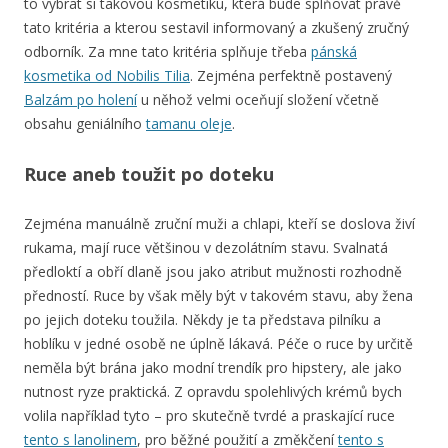
to vybrat si takovou kosmetiku, která bude splňovat právě
tato kritéria a kterou sestavil informovaný a zkušený zručný
odborník. Za mne tato kritéria splňuje třeba
pánská
kosmetika od Nobilis Tilia
. Zejména perfektně postavený
Balzám po holení
u něhož velmi oceňují složení včetně
obsahu geniálního
tamanu oleje
.
Ruce aneb toužit po doteku
Zejména manuálně zruční muži a chlapi, kteří se doslova živí
rukama, mají ruce většinou v dezolátním stavu. Svalnatá
předloktí a obří dlaně jsou jako atribut mužnosti rozhodně
předností. Ruce by však měly být v takovém stavu, aby žena
po jejich doteku toužila. Někdy je ta představa pilníku a
hoblíku v jedné osobě ne úplně lákavá. Péče o ruce by určitě
neměla být brána jako modní trendík pro hipstery, ale jako
nutnost ryze praktická. Z opravdu spolehlivých krémů bych
volila například tyto – pro skutečně tvrdé a praskající ruce
tento s lanolinem
, pro běžné použití a změkčení
tento s