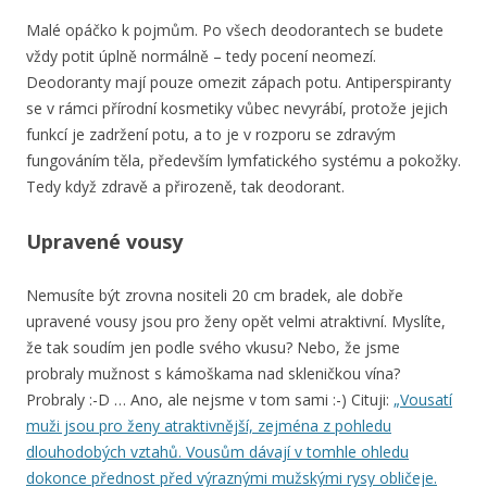
Malé opáčko k pojmům. Po všech deodorantech se budete
vždy potit úplně normálně – tedy pocení neomezí.
Deodoranty mají pouze omezit zápach potu. Antiperspiranty
se v rámci přírodní kosmetiky vůbec nevyrábí, protože jejich
funkcí je zadržení potu, a to je v rozporu se zdravým
fungováním těla, především lymfatického systému a pokožky.
Tedy když zdravě a přirozeně, tak deodorant.
Upravené vousy
Nemusíte být zrovna nositeli 20 cm bradek, ale dobře
upravené vousy jsou pro ženy opět velmi atraktivní. Myslíte,
že tak soudím jen podle svého vkusu? Nebo, že jsme
probraly mužnost s kámoškama nad skleničkou vína?
Probraly :-D … Ano, ale nejsme v tom sami :-) Cituji:
„Vousatí
muži jsou pro ženy atraktivnější, zejména z pohledu
dlouhodobých vztahů. Vousům dávají v tomhle ohledu
dokonce přednost před výraznými mužskými rysy obličeje.