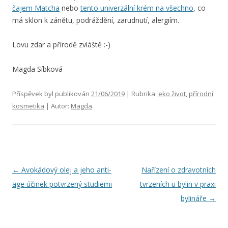
čajem Matcha
nebo
tento univerzální krém na všechno
, co
má sklon k zánětu, podráždění, zarudnutí, alergiím.
Lovu zdar a přírodě zvláště :-)
Magda Síbková
Příspěvek byl publikován
21/06/2019
| Rubrika:
eko život
,
přírodní
kosmetika
| Autor:
Magda
.
Navigace
←
Avokádový olej a jeho anti-
Nařízení o zdravotních
pro
age účinek potvrzený studiemi
tvrzeních u bylin v praxi
příspěvky
bylináře
→