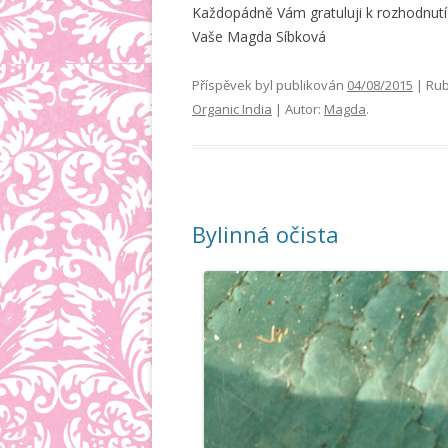
Každopádně Vám gratuluji k rozhodnutí 
Vaše Magda Síbková
Příspěvek byl publikován
04/08/2015
| Rub
Organic India
| Autor:
Magda
.
Bylinná očista