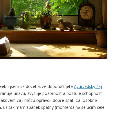
webu jsem se dočetla, že doporučujete
Ayurvédský čaj
traňuje únavu, zvyšuje pozornost a posiluje schopnost
o takovém čaji můžu opravdu dobře spát. Čaj osobně
ím, už tak mám spánek špatný (momentálně se učím celé