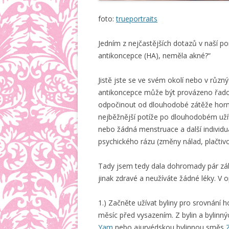
foto:
trueportraits
Jedním z nejčastějších dotazů v naší po
antikoncepce (HA), neměla akné?“
Jistě jste se ve svém okolí nebo v různ
antikoncepce může být provázeno řadou
odpočinout od dlouhodobé zátěže hormo
nejběžnější potíže po dlouhodobém užívá
nebo žádná menstruace a další individ
psychického rázu (změny nálad, plačtivo
Tady jsem tedy dala dohromady pár zákl
jinak zdravé a neužíváte žádné léky. V 
1.) Začněte užívat byliny pro srovnání 
měsíc před vysazením. Z bylin a bylin
Yam
nebo ajurvédskou bylinnou směs