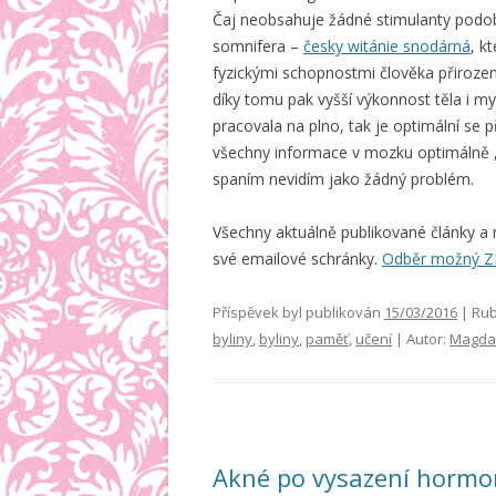
Čaj neobsahuje žádné stimulanty podobné
somnifera –
česky witánie snodárná
, k
fyzickými schopnostmi člověka přirozeně
díky tomu pak vyšší výkonnost těla i m
pracovala na plno, tak je optimální se 
všechny informace v mozku optimálně „u
spaním nevidím jako žádný problém.
Všechny aktuálně publikované články a
své emailové schránky.
Odběr možný 
Příspěvek byl publikován
15/03/2016
| Rub
byliny
,
byliny
,
paměť
,
učení
| Autor:
Magda
Akné po vysazení hormo