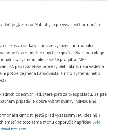
radně je „Jak to udělat, abych po vysazení hormonální
ých diskusích setkaly s tím, že vysazení hormonální
 méně či více nepříjemných projevů. Tělo si potřebuje
nálního systému, ale i zátěže pro játra. Mezi
ní HA patří zánětlivé procesy pleti, akné, nepravidelná
uální potíže zejména kardiovaskulárního systému nebo
st).
adních obecných rad, které platí za předpokladu, že jste
opačném případě je dobré vybrat bylinky individuálně.
hormonální činnosti ještě před vysazením HA. Ideálně 1
ných směsí na toto téma mohu doporučit například
Wild
Zdraví pro ženu
.