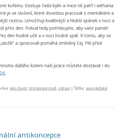
 kofeinu. Existuje řada bylin a mezi ně patří i withania
terá je ve složení, které dovedou pracovat s mentálními a
jší cestou. Umožňují kvalitnější a hlubší spánek v noci a
ysli přes den. Pokud tedy potřebujete, aby vaše paměť
přes den hodně učit a v noci hodně spát. K tomu, aby se
ložili“ a zpracovali pomáhá zmíněný čaj. Pití před
 mnoho dalšího kolem naší práce můžete dostávat i do
ZDE
.
rika:
eko život
,
Uncategorized
,
zdraví
| Štítky:
ajurvédské
.
nální antikoncepce