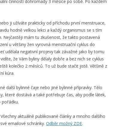
nální činnosti dohromady 3 měsíce po sobě. Po každém
 nebo ji užíváte prakticky od příchodu první menstruace,
ravdu hodně velkou lekci a každý organismus se s tím
 Nejčastěji mám tu zkušenost, že takto postavená
azení u většiny žen vyrovná menstruační cyklus do
leť udělala negativní projevy tak závažné jako by tomu
vidíte, že Vám byliny dělaly dobře a bez nich se cyklus
ještě kolečko 2 měsíců. To už bude stačit jistě. Většině z
ní kúra.
é další bylinné čaje nebo jiné bylinné přípravky. Tělo
y, které dostává a také potřebuje čas, aby podle látek,
do pořádku.
. Všechny aktuálně publikované články a mnoho dalšího
 své emailové schránky.
Odběr možný ZDE
.