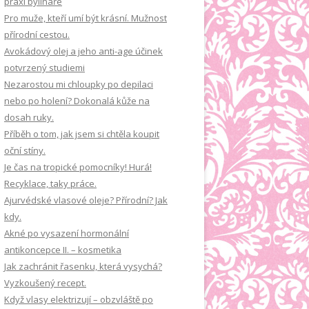
praxi bylináře
á
Pro muže, kteří umí být krásní. Mužnost
n
přírodní cestou.
í
Avokádový olej a jeho anti-age účinek
potvrzený studiemi
Nezarostou mi chloupky po depilaci
nebo po holení? Dokonalá kůže na
dosah ruky.
Příběh o tom, jak jsem si chtěla koupit
oční stíny.
Je čas na tropické pomocníky! Hurá!
Recyklace, taky práce.
Ajurvédské vlasové oleje? Přírodní? Jak
kdy.
Akné po vysazení hormonální
antikoncepce II. – kosmetika
Jak zachránit řasenku, která vysychá?
Vyzkoušený recept.
Když vlasy elektrizují – obzvláště po