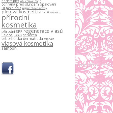
nečistá pleť
obličejové oleje
ochrana před sluncem
opalování
Organic India
pigmentové skvrny
pleťová kosmetika
proti vráskám
přírodní
kosmetika
regenerace vlasů
přírodní SPF
Saloos
seborea
Salus
seborhoická dermatitida
triphala
vlasová kosmetika
šampon