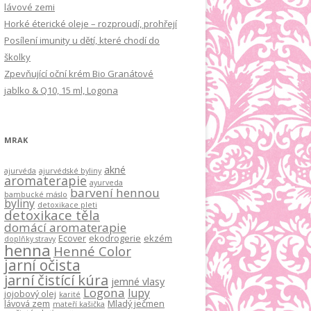
lávové zemi
Horké éterické oleje – rozproudí, prohřejí
Posílení imunity u dětí, které chodí do
školky
Zpevňující oční krém Bio Granátové
jablko & Q10, 15 ml, Logona
MRAK
akné
ajurvéda
ajurvédské byliny
aromaterapie
ayurveda
barvení hennou
bambucké máslo
byliny
detoxikace pleti
detoxikace těla
domácí aromaterapie
Ecover
ekodrogerie
ekzém
doplňky stravy
henna
Henné Color
jarní očista
jarní čistící kúra
jemné vlasy
Logona
lupy
jojobový olej
karité
lávová zem
Mladý ječmen
mateří kašička