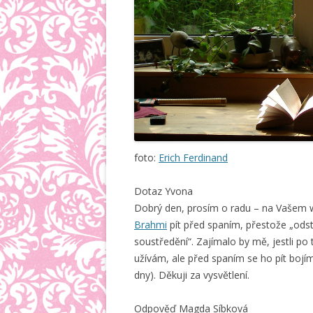
foto:
Erich Ferdinand
Dotaz Yvona
Dobrý den, prosím o radu – na Vašem 
Brahmi
pít před spaním, přestože „ods
soustředění“. Zajímalo by mě, jestli p
užívám, ale před spaním se ho pít boj
dny). Děkuji za vysvětlení.
Odpověď Magda Síbková