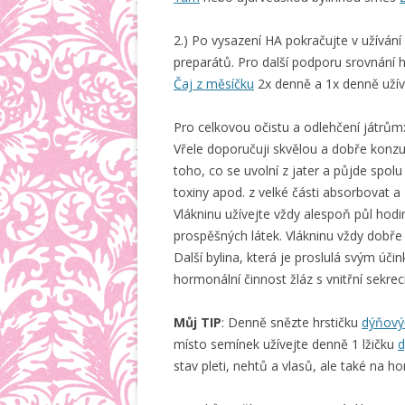
2.) Po vysazení HA pokračujte v užívá
preparátů. Pro další podporu srovnání h
Čaj z měsíčku
2x denně a 1x denně užív
Pro celkovou očistu a odlehčení játrům
Vřele doporučuji skvělou a dobře kon
toho, co se uvolní z jater a půjde spolu
toxiny apod. z velké části absorbovat a
Vlákninu užívejte vždy alespoň půl hodin
prospěšných látek. Vlákninu vždy dobře z
Další bylina, která je proslulá svým úč
hormonální činnost žláz s vnitřní sekre
Můj TIP
: Denně snězte hrstičku
dýňový
místo semínek užívejte denně 1 lžičku
d
stav pleti, nehtů a vlasů, ale také na h