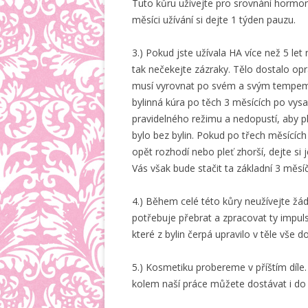
Tuto kůru užívejte pro srovnání hormo
měsíci užívání si dejte 1 týden pauzu.
3.) Pokud jste užívala HA více než 5 let
tak nečekejte zázraky. Tělo dostalo op
musí vyrovnat po svém a svým tempem.
bylinná kúra po těch 3 měsících po vys
pravidelného režimu a nedopustí, aby p
bylo bez bylin. Pokud po třech měsících 
opět rozhodí nebo pleť zhorší, dejte si 
Vás však bude stačit ta základní 3 měsíč
4.) Během celé této kůry neužívejte žádn
potřebuje přebrat a zpracovat ty impuls
které z bylin čerpá upravilo v těle vše 
5.) Kosmetiku probereme v příštím díle
kolem naší práce můžete dostávat i do