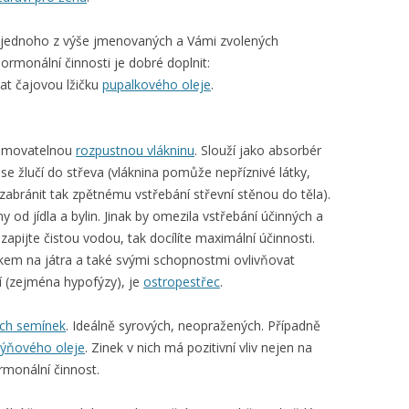
ní jednoho z výše jmenovaných a Vámi zvolených
ormonální činnosti je dobré doplnit:
at čajovou lžičku
pupalkového oleje
.
:
zumovatelnou
rozpustnou vlákninu
. Slouží jako absorbér
 se žlučí do střeva (vláknina pomůže nepříznivé látky,
 zabránit tak zpětnému vstřebání střevní stěnou do těla).
y od jídla a bylin. Jinak by omezila vstřebání účinných a
apijte čistou vodou, tak docílíte maximální účinnosti.
inkem na játra a také svými schopnostmi ovlivňovat
cí (zejména hypofýzy), je
ostropestřec
.
ch semínek
. Ideálně syrových, neopražených. Případně
ýňového oleje
. Zinek v nich má pozitivní vliv nejen na
ormonální činnost.