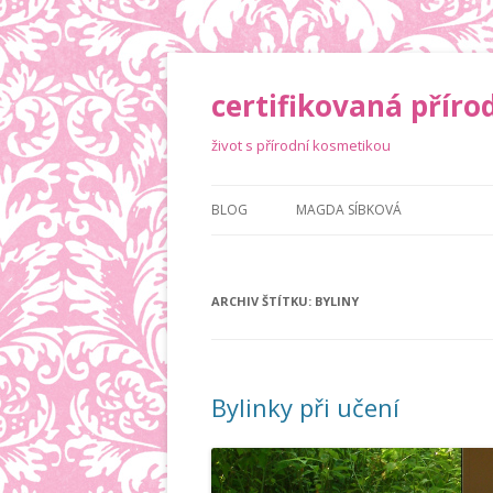
certifikovaná příro
život s přírodní kosmetikou
BLOG
MAGDA SÍBKOVÁ
ARCHIV ŠTÍTKU:
BYLINY
Bylinky při učení