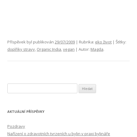
Příspěvek byl publikován
29/07/2009
| Rubrika:
eko život
| Štítky:
doplňky stravy
,
Organic India
,
vegan
| Autor:
Magda
.
V
y
h
l
AKTUÁLNÍ PŘÍSPĚVKY
e
d
Pozdravy
á
Nařízení o zdravotních tvrzeních u bylin v praxi bylináře