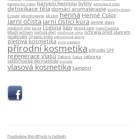
barvení hennou
byliny
bambucké máslo
detoxikace pleti
detoxikace těla
domácí aromaterapie
doplňky stravy
henna
Henné Color
Ecover
ekodrogerie
ekzém
jarní očista
jarní čistící kúra
jemné vlasy
Logona
lupy
jojobový olej
lávová zem
karité
mateří kašička
ochrana před sluncem
Mladý ječmen
nečistá pleť
obličejové oleje
opalování
Organic India
pigmentové skvrny
pleťová kosmetika
proti vráskám
přírodní kosmetika
přírodní SPF
regenerace vlasů
Saloos
seborea
Salus
seborhoická dermatitida
triphala
vlasová kosmetika
šampon
Používáme WordPress (v češtině).