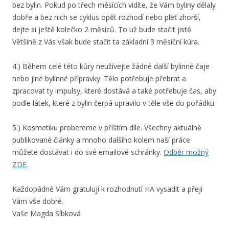
bez bylin. Pokud po třech měsících vidíte, že Vám byliny dělaly
dobře a bez nich se cyklus opět rozhodí nebo pleť zhorší,
dejte si ještě kolečko 2 měsíců. To už bude stačit jistě.
Většině z Vás však bude stačit ta základní 3 měsíční kúra.
4.) Během celé této kůry neužívejte žádné další bylinné čaje
nebo jiné bylinné přípravky. Tělo potřebuje přebrat a
zpracovat ty impulsy, které dostává a také potřebuje čas, aby
podle látek, které z bylin čerpá upravilo v těle vše do pořádku.
5.) Kosmetiku probereme v příštím díle. Všechny aktuálně
publikované články a mnoho dalšího kolem naší práce
můžete dostávat i do své emailové schránky.
Odběr možný
ZDE
.
Každopádně Vám gratuluji k rozhodnutí HA vysadit a přeji
Vám vše dobré.
Vaše Magda Síbková