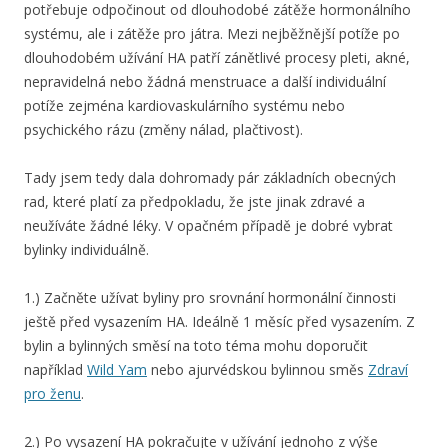
potřebuje odpočinout od dlouhodobé zátěže hormonálního
systému, ale i zátěže pro játra. Mezi nejběžnější potíže po
dlouhodobém užívání HA patří zánětlivé procesy pleti, akné,
nepravidelná nebo žádná menstruace a další individuální
potíže zejména kardiovaskulárního systému nebo
psychického rázu (změny nálad, plačtivost).
Tady jsem tedy dala dohromady pár základních obecných
rad, které platí za předpokladu, že jste jinak zdravé a
neužíváte žádné léky. V opačném případě je dobré vybrat
bylinky individuálně.
1.) Začněte užívat byliny pro srovnání hormonální činnosti
ještě před vysazením HA. Ideálně 1 měsíc před vysazením. Z
bylin a bylinných směsí na toto téma mohu doporučit
například
Wild Yam
nebo ajurvédskou bylinnou směs
Zdraví
pro ženu
.
2.) Po vysazení HA pokračujte v užívání jednoho z výše