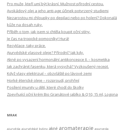
v
Pro muže, kteří umí být krásní. Mužnost přírodní cestou.
á
Avokádový olej a jeho anti-age účinek potvrzený studiemi
n
Nezarostou mi chloupky po depilaci nebo po holení? Dokonalá
í
kůže na dosah ruky.
Příběh o tom, jak jsem si chtěla koupit oční stíny.
Je čas na tropické pomocníky! Hurá!
Recyklace, taky práce.
Ajurvédské vlasové oleje? Přírodní? Jak kdy.
Akné po vysazení hormonální antikoncepce II. – kosmetika
Jak zachránit řasenku, která vysychá? Vyzkoušený recept.
Když vlasy elektrizují – obzvláště po lávové zemi
Horké éterické oleje – rozproudí, prohřejí
Posílení imunity u dětí, které chodí do školky
Zpevňující oční krém Bio Granátové jablko & Q10, 15 ml, Logona
MRAK
aromaterapie
akné
ajurvéda
ajurvédské byliny
ayurveda