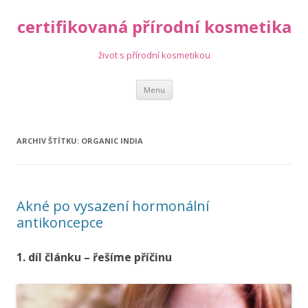
certifikovaná přírodní kosmetika
život s přírodní kosmetikou
Přejít
Menu
k
obsahu
webu
ARCHIV ŠTÍTKU:
ORGANIC INDIA
Akné po vysazení hormonální
antikoncepce
1. díl článku – řešíme příčinu