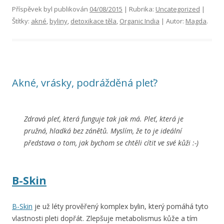
Příspěvek byl publikován
04/08/2015
| Rubrika:
Uncategorized
|
Štítky:
akné
,
byliny
,
detoxikace těla
,
Organic India
| Autor:
Magda
.
Akné, vrásky, podrážděná pleť?
Zdravá pleť, která funguje tak jak má. Pleť, která je
pružná, hladká bez zánětů. Myslím, že to je ideální
představa o tom, jak bychom se chtěli cítit ve své kůži :-)
B-Skin
B-Skin
je už léty prověřený komplex bylin, který pomáhá tyto
vlastnosti pleti dopřát. Zlepšuje metabolismus kůže a tím