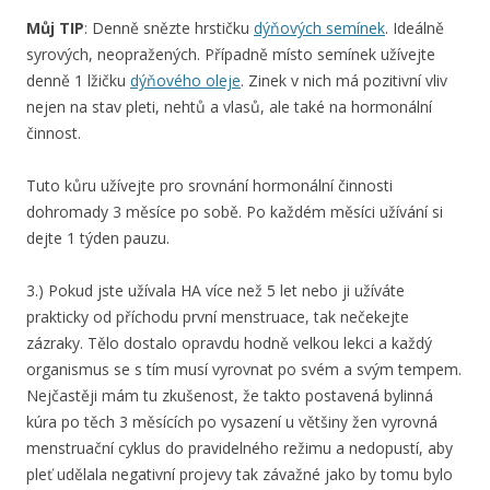
Můj TIP
: Denně snězte hrstičku
dýňových semínek
. Ideálně
syrových, neopražených. Případně místo semínek užívejte
denně 1 lžičku
dýňového oleje
. Zinek v nich má pozitivní vliv
nejen na stav pleti, nehtů a vlasů, ale také na hormonální
činnost.
Tuto kůru užívejte pro srovnání hormonální činnosti
dohromady 3 měsíce po sobě. Po každém měsíci užívání si
dejte 1 týden pauzu.
3.) Pokud jste užívala HA více než 5 let nebo ji užíváte
prakticky od příchodu první menstruace, tak nečekejte
zázraky. Tělo dostalo opravdu hodně velkou lekci a každý
organismus se s tím musí vyrovnat po svém a svým tempem.
Nejčastěji mám tu zkušenost, že takto postavená bylinná
kúra po těch 3 měsících po vysazení u většiny žen vyrovná
menstruační cyklus do pravidelného režimu a nedopustí, aby
pleť udělala negativní projevy tak závažné jako by tomu bylo