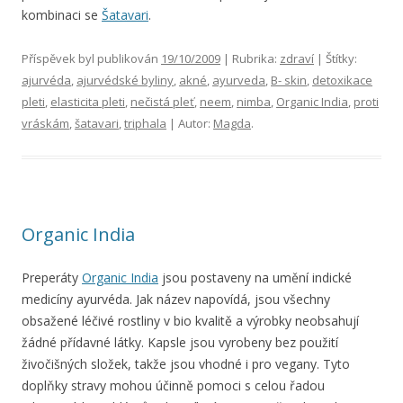
kombinaci se
Šatavari
.
Příspěvek byl publikován
19/10/2009
| Rubrika:
zdraví
| Štítky:
ajurvéda
,
ajurvédské byliny
,
akné
,
ayurveda
,
B- skin
,
detoxikace
pleti
,
elasticita pleti
,
nečistá pleť
,
neem
,
nimba
,
Organic India
,
proti
vráskám
,
šatavari
,
triphala
| Autor:
Magda
.
Organic India
Preperáty
Organic India
jsou postaveny na umění indické
medicíny ayurvéda. Jak název napovídá, jsou všechny
obsažené léčivé rostliny v bio kvalitě a výrobky neobsahují
žádné přídavné látky. Kapsle jsou vyrobeny bez použití
živočišných složek, takže jsou vhodné i pro vegany. Tyto
doplňky stravy mohou účinně pomoci s celou řadou