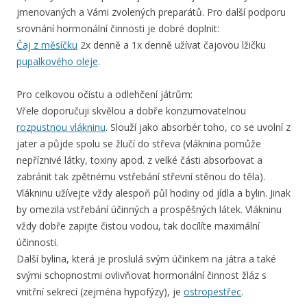
jmenovaných a Vámi zvolených preparátů. Pro další podporu
srovnání hormonální činnosti je dobré doplnit:
Čaj z měsíčku
2x denně a 1x denně užívat čajovou lžičku
pupalkového oleje
.
Pro celkovou očistu a odlehčení játrům:
Vřele doporučuji skvělou a dobře konzumovatelnou
rozpustnou vlákninu
. Slouží jako absorbér toho, co se uvolní z
jater a půjde spolu se žlučí do střeva (vláknina pomůže
nepříznivé látky, toxiny apod. z velké části absorbovat a
zabránit tak zpětnému vstřebání střevní stěnou do těla).
Vlákninu užívejte vždy alespoň půl hodiny od jídla a bylin. Jinak
by omezila vstřebání účinných a prospěšných látek. Vlákninu
vždy dobře zapijte čistou vodou, tak docílíte maximální
účinnosti.
Další bylina, která je proslulá svým účinkem na játra a také
svými schopnostmi ovlivňovat hormonální činnost žláz s
vnitřní sekrecí (zejména hypofýzy), je
ostropestřec
.