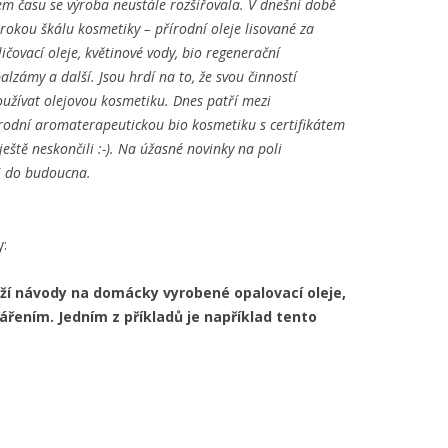
em času se výroba neustále rozšiřovala. V dnešní době
okou škálu kosmetiky – přírodní oleje lisované za
ičovací oleje, květinové vody, bio regenerační
balzámy a další. Jsou hrdí na to, že svou činností
oužívat olejovou kosmetiku. Dnes patří mezi
řírodní aromaterapeutickou bio kosmetiku s certifikátem
ště neskončili :-). Na úžasné novinky na poli
 i do budoucna.
y:
ží návody na domácky vyrobené opalovací oleje,
ářením. Jedním z příkladů je například tento