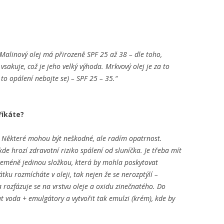
 „Malinový olej má přirozeně SPF 25 až 38 – dle toho,
 vsakuje, což je jeho velký výhoda. Mrkvový olej je za to
 to opálení nebojte se) – SPF 25 – 35.“
říkáte?
. Některé mohou být neškodné, ale radím opatrnost.
e hrozí zdravotní riziko spálení od sluníčka. Je třeba mít
ceméně jedinou složkou, která by mohla poskytovat
tku rozmícháte v oleji, tak nejen že se nerozptýlí –
a rozfázuje se na vrstvu oleje a oxidu zinečnatého. Do
 voda + emulgátory a vytvořit tak emulzi (krém), kde by