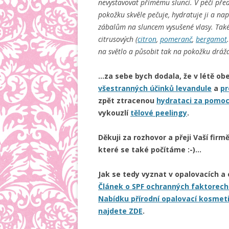
nevystavovat přímému slunci. V péči pře
pokožku skvěle pečuje, hydratuje ji a na
zábalům na sluncem vysušené vlasy. Také u
citrusových (
citron
,
pomeranč
,
bergamot
na světlo a působit tak na pokožku drážd
…za sebe bych dodala, že v létě ob
všestranných účinků levandule
a
pr
zpět ztracenou
hydrataci za pomoc
vykouzlí
tělové peelingy
.
Děkuji za rozhovor a přeji Vaší fi
které se také počítáme :-)…
Jak se tedy vyznat v opalovacích a 
Článek o SPF ochranných faktorech
Nabídku přírodní opalovací kosmeti
najdete ZDE
.