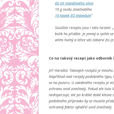
60 ml mandlového oleje
10 g oxidu zinečnatého
10 kapek EO levandule
“
Součásti receptu jsou i tato tvrzení:
kolik ho přidáte. Je jemný a rychle se
velmi hutný a lehce vás zabarví (to je
Co na takový recept jako odborník 
Jiří Harašta: Takových receptů je mnoho
Například nad recepty podobného typu, kd
se na pozoru. U uvedeného receptu je ví
ochranu oxid zinečnatý. Pokud ale tuto lá
nedisperzuje, ale po krátké době klesne 
podobného přípravku by se musela přidat
ochranný faktor vytvářel oxid zinečnatý.