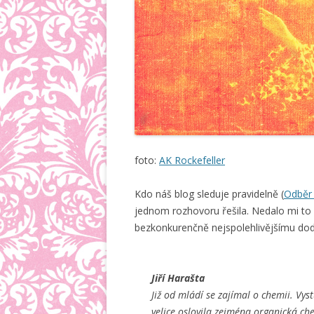
foto:
AK Rockefeller
Kdo náš blog sleduje pravidelně (
Odběr
jednom rozhovoru řešila. Nedalo mi to 
bezkonkurenčně nejspolehlivějšímu dodav
Jiří Harašta
Již od mládí se zajímal o chemii. Vys
velice oslovila zejména organická ch