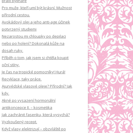
praxi bylináře
á
Pro muže, kteří umí být krásní. Mužnost
n
přírodní cestou.
í
Avokádový olej a jeho anti-age účinek
potvrzený studiemi
Nezarostou mi chloupky po depilaci
nebo po holení? Dokonalá kůže na
dosah ruky.
Příběh o tom, jak jsem si chtěla koupit
oční stíny.
Je čas na tropické pomocníky! Hurá!
Recyklace, taky práce.
Ajurvédské vlasové oleje? Přírodní? Jak
kdy.
Akné po vysazení hormonální
antikoncepce II. – kosmetika
Jak zachránit řasenku, která vysychá?
Vyzkoušený recept.
Když vlasy elektrizují – obzvláště po