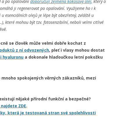
d a po opalování
doporučuji zejména kokosový olej
, který o
pomáhá ji regenerovat po opalování. Využijeme ho i k
 esenciálních olejů je lépe být obezřetný, zvláště u
…), které mohou být tzv. fotosenzibilní, neboli velmi citlivé
ivě.
ecně se člověk může velmi dobře kochat z
oduktů z ní odvozených
, pleť i vlasy mohou dostat
i hyaluronu
a dokonale hlaďoučkou letní pokožku
rmě mnoho spokojených věrných zákazníků, mezi
existují nějaké přírodní funkční a bezpečné?
 najdete ZDE
.
ky, která je testovaná stran své spolehlivosti