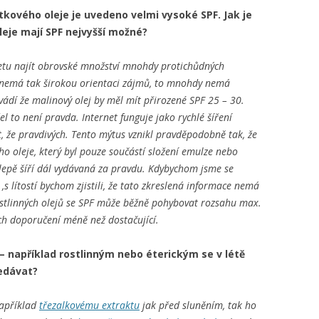
kového oleje je uvedeno velmi vysoké SPF. Jak je
oleje mají SPF nejvyšší možné?
rnetu najít obrovské množství mnohdy protichůdných
a nemá tak širokou orientaci zájmů, to mnohdy nemá
ádí že malinový olej by měl mít přirozené SPF 25 – 30.
l to není pravda. Internet funguje jako rychlé šíření
, že pravdivých. Tento mýtus vznikl pravděpodobně tak, že
ého oleje, který byl pouze součástí složení emulze nebo
slepě šíří dál vydávaná za pravdu. Kdybychom jsme se
s lítostí bychom zjistili, že tato zkreslená informace nemá
ostlinných olejů se SPF může běžně pohybovat rozsahu max.
ých doporučení méně než dostačující.
 například rostlinným nebo éterickým se v létě
ledávat?
například
třezalkovému extraktu
jak před sluněním, tak ho