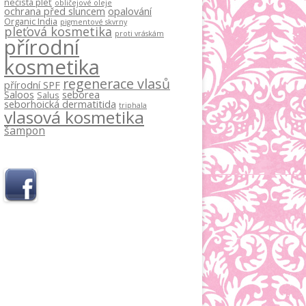
nečistá pleť
obličejové oleje
ochrana před sluncem
opalování
Organic India
pigmentové skvrny
pleťová kosmetika
proti vráskám
přírodní
kosmetika
regenerace vlasů
přírodní SPF
Saloos
seborea
Salus
seborhoická dermatitida
triphala
vlasová kosmetika
šampon