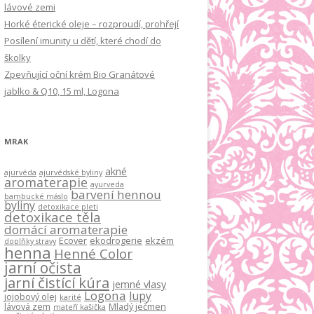
lávové zemi
Horké éterické oleje – rozproudí, prohřejí
Posílení imunity u dětí, které chodí do
školky
Zpevňující oční krém Bio Granátové
jablko & Q10, 15 ml, Logona
MRAK
akné
ajurvéda
ajurvédské byliny
aromaterapie
ayurveda
barvení hennou
bambucké máslo
byliny
detoxikace pleti
detoxikace těla
domácí aromaterapie
Ecover
ekodrogerie
ekzém
doplňky stravy
henna
Henné Color
jarní očista
jarní čistící kúra
jemné vlasy
Logona
lupy
jojobový olej
karité
lávová zem
Mladý ječmen
mateří kašička