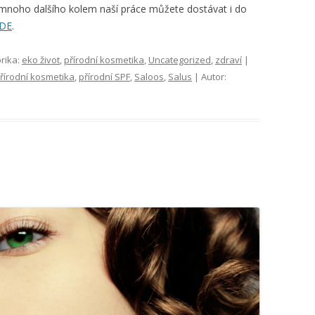
 mnoho dalšího kolem naší práce můžete dostávat i do
ZDE
.
rika:
eko život
,
přírodní kosmetika
,
Uncategorized
,
zdraví
|
řírodní kosmetika
,
přírodní SPF
,
Saloos
,
Salus
| Autor: