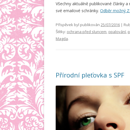
Všechny aktuálně publikované články a
své emailové schránky.
Odběr možný 
Příspěvek byl publikován
25/07/2016
| Rub
Štítky:
ochrana před sluncem
,
opalování
,
p
Magda
.
Přírodní pleťovka s SPF