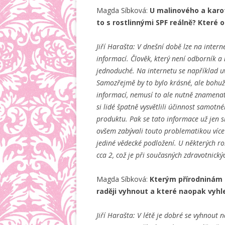
Magda Síbková:
U malinového a karot
to s rostlinnými SPF reálně? Které 
Jiří Harašta: V dnešní době lze na inte
informací. Člověk, který není odborník 
jednoduché. Na internetu se například uv
Samozřejmě by to bylo krásné, ale bohuže
informací, nemusí to ale nutně znamenat
si lidé špatně vysvětlili účinnost samotn
produktu. Pak se tato informace už jen 
ovšem zabývali touto problematikou více ,
jediné vědecké podložení. U některých r
cca 2, což je při současných zdravotnick
Magda Síbková:
Kterým přírodninám –
raději vyhnout a které naopak vyh
Jiří Harašta: V létě je dobré se vyhnout 