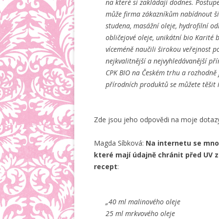
na které si zakládají dodnes. Postup
může firma zákazníkům nabídnout šir
studena, masážní oleje, hydrofilní odl
obličejové oleje, unikátní bio Karité 
víceméně naučili širokou veřejnost p
nejkvalitnější a nejvyhledávanější p
CPK BIO na Českém trhu a rozhodně je
přírodních produktů se můžete těšit
Zde jsou jeho odpovědi na moje dotaz
Magda Síbková:
Na internetu se mno
které mají údajně chránit před UV z
recept
:
„40 ml malinového oleje
25 ml mrkvového oleje