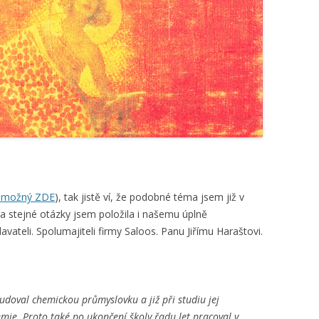
 možný ZDE
), tak jistě ví, že podobné téma jsem již v
a stejné otázky jsem položila i našemu úplně
ateli. Spolumajiteli firmy Saloos. Panu Jiřímu Haraštovi.
tudoval chemickou průmyslovku a již při studiu jej
emie. Proto také po ukončení školy řadu let pracoval v