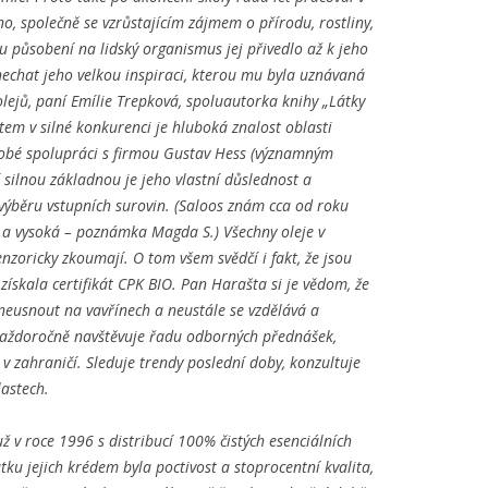
o, společně se vzrůstajícím zájmem o přírodu, rostliny,
ímu působení na lidský organismus jej přivedlo až k jeho
echat jeho velkou inspiraci, kterou mu byla uznávaná
olejů, paní Emílie Trepková, spoluautorka knihy „Látky
em v silné konkurenci je hluboká znalost oblasti
odobé spolupráci s firmou Gustav Hess (významným
 silnou základnou je jeho vlastní důslednost a
ři výběru vstupních surovin. (Saloos znám cca od roku
ní a vysoká – poznámka Magda S.) Všechny oleje v
enzoricky zkoumají. O tom všem svědčí i fakt, že jsou
 získala certifikát CPK BIO. Pan Harašta si je vědom, že
 neusnout na vavřínech a neustále se vzdělává a
každoročně navštěvuje řadu odborných přednášek,
 v zahraničí. Sleduje trendy poslední doby, konzultuje
astech.
ž v roce 1996 s distribucí 100% čistých esenciálních
ku jejich krédem byla poctivost a stoprocentní kvalita,