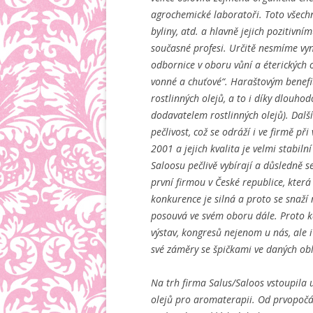
agrochemické laboratoři. Toto všechn
byliny, atd. a hlavně jejich pozitivn
současné profesi. Určitě nesmíme vyn
odbornice v oboru vůní a éterických 
vonné a chuťové“. Haraštovým benefit
rostlinných olejů, a to i díky dlouh
dodavatelem rostlinných olejů). Další
pečlivost, což se odráží i ve firmě p
2001 a jejich kvalita je velmi stabil
Saloosu pečlivě vybírají a důsledně s
první firmou v České republice, která
konkurence je silná a proto se snaží
posouvá ve svém oboru dále. Proto 
výstav, kongresů nejenom u nás, ale i
své záměry se špičkami ve daných obl
Na trh firma Salus/Saloos vstoupila u
olejů pro aromaterapii. Od prvopočát