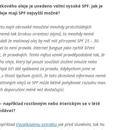
kového oleje je uvedeno velmi vysoké SPF. Jak je
oleje mají SPF nejvyšší možné?
rnetu najít obrovské množství mnohdy protichůdných
a nemá tak širokou orientaci zájmů, to mnohdy nemá
ádí že malinový olej by měl mít přirozené SPF 25 – 30.
l to není pravda. Internet funguje jako rychlé šíření
, že pravdivých. Tento mýtus vznikl pravděpodobně tak, že
ého oleje, který byl pouze součástí složení emulze nebo
slepě šíří dál vydávaná za pravdu. Kdybychom jsme se
s lítostí bychom zjistili, že tato zkreslená informace nemá
ostlinných olejů se SPF může běžně pohybovat rozsahu max.
ých doporučení méně než dostačující.
 například rostlinným nebo éterickým se v létě
ledávat?
například
třezalkovému extraktu
jak před sluněním, tak ho