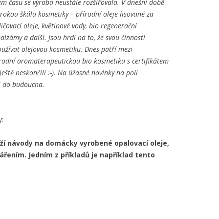
em času se výroba neustále rozšiřovala. V dnešní době
okou škálu kosmetiky – přírodní oleje lisované za
ičovací oleje, květinové vody, bio regenerační
balzámy a další. Jsou hrdí na to, že svou činností
oužívat olejovou kosmetiku. Dnes patří mezi
řírodní aromaterapeutickou bio kosmetiku s certifikátem
ště neskončili :-). Na úžasné novinky na poli
 i do budoucna.
y:
ží návody na domácky vyrobené opalovací oleje,
ářením. Jedním z příkladů je například tento