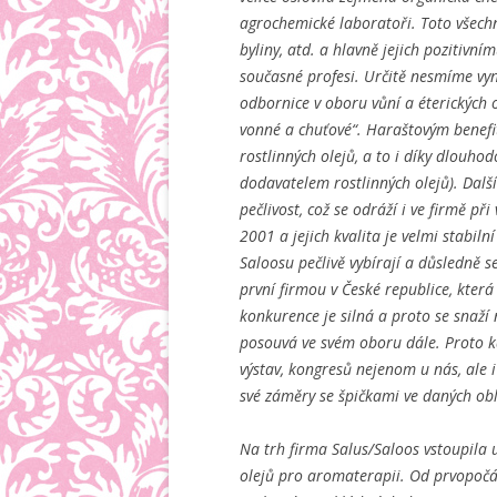
agrochemické laboratoři. Toto všechn
byliny, atd. a hlavně jejich pozitivn
současné profesi. Určitě nesmíme vyn
odbornice v oboru vůní a éterických 
vonné a chuťové“. Haraštovým benefit
rostlinných olejů, a to i díky dlouh
dodavatelem rostlinných olejů). Další
pečlivost, což se odráží i ve firmě p
2001 a jejich kvalita je velmi stabil
Saloosu pečlivě vybírají a důsledně s
první firmou v České republice, která
konkurence je silná a proto se snaží
posouvá ve svém oboru dále. Proto 
výstav, kongresů nejenom u nás, ale i
své záměry se špičkami ve daných obl
Na trh firma Salus/Saloos vstoupila u
olejů pro aromaterapii. Od prvopočát