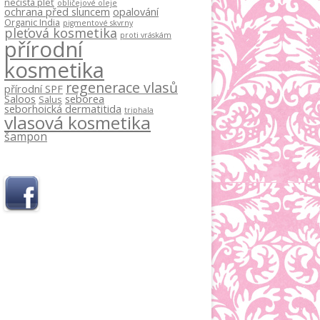
nečistá pleť
obličejové oleje
ochrana před sluncem
opalování
Organic India
pigmentové skvrny
pleťová kosmetika
proti vráskám
přírodní
kosmetika
regenerace vlasů
přírodní SPF
Saloos
seborea
Salus
seborhoická dermatitida
triphala
vlasová kosmetika
šampon