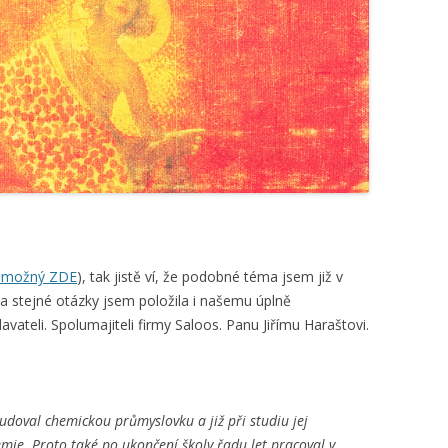
 možný ZDE
), tak jistě ví, že podobné téma jsem již v
a stejné otázky jsem položila i našemu úplně
ateli. Spolumajiteli firmy Saloos. Panu Jiřímu Haraštovi.
tudoval chemickou průmyslovku a již při studiu jej
emie. Proto také po ukončení školy řadu let pracoval v