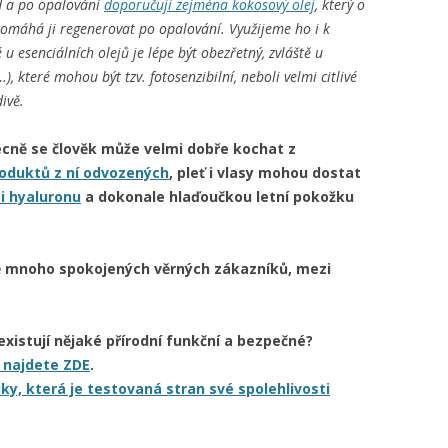
d a po opalování
doporučuji zejména kokosový olej
, který o
pomáhá ji regenerovat po opalování. Využijeme ho i k
 esenciálních olejů je lépe být obezřetný, zvláště u
…), které mohou být tzv. fotosenzibilní, neboli velmi citlivé
ivě.
ecně se člověk může velmi dobře kochat z
oduktů z ní odvozených
, pleť i vlasy mohou dostat
i hyaluronu
a dokonale hlaďoučkou letní pokožku
rmě mnoho spokojených věrných zákazníků, mezi
existují nějaké přírodní funkční a bezpečné?
 najdete ZDE
.
ky, která je testovaná stran své spolehlivosti