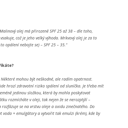
 „Malinový olej má přirozeně SPF 25 až 38 – dle toho,
 vsakuje, což je jeho velký výhoda. Mrkvový olej je za to
 to opálení nebojte se) – SPF 25 – 35.“
říkáte?
. Některé mohou být neškodné, ale radím opatrnost.
e hrozí zdravotní riziko spálení od sluníčka. Je třeba mít
ceméně jedinou složkou, která by mohla poskytovat
tku rozmícháte v oleji, tak nejen že se nerozptýlí –
a rozfázuje se na vrstvu oleje a oxidu zinečnatého. Do
 voda + emulgátory a vytvořit tak emulzi (krém), kde by