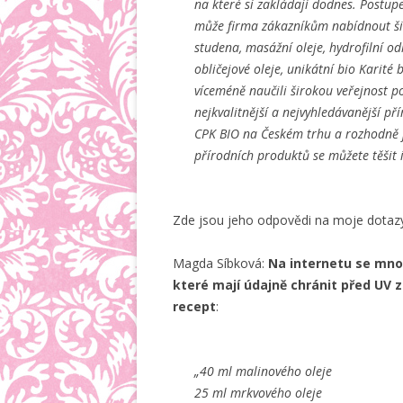
na které si zakládají dodnes. Postup
může firma zákazníkům nabídnout šir
studena, masážní oleje, hydrofilní odl
obličejové oleje, unikátní bio Karité 
víceméně naučili širokou veřejnost p
nejkvalitnější a nejvyhledávanější p
CPK BIO na Českém trhu a rozhodně je
přírodních produktů se můžete těšit
Zde jsou jeho odpovědi na moje dotaz
Magda Síbková:
Na internetu se mno
které mají údajně chránit před UV z
recept
:
„40 ml malinového oleje
25 ml mrkvového oleje