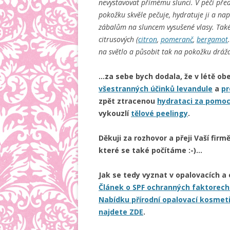
nevystavovat přímému slunci. V péči pře
pokožku skvěle pečuje, hydratuje ji a na
zábalům na sluncem vysušené vlasy. Také u
citrusových (
citron
,
pomeranč
,
bergamot
na světlo a působit tak na pokožku drážd
…za sebe bych dodala, že v létě ob
všestranných účinků levandule
a
pr
zpět ztracenou
hydrataci za pomoc
vykouzlí
tělové peelingy
.
Děkuji za rozhovor a přeji Vaší fi
které se také počítáme :-)…
Jak se tedy vyznat v opalovacích a 
Článek o SPF ochranných faktorech
Nabídku přírodní opalovací kosmeti
najdete ZDE
.