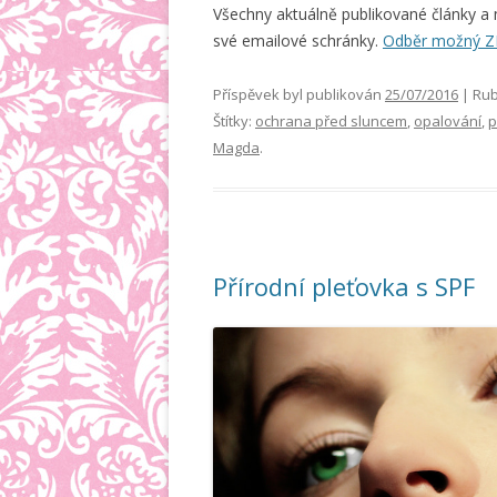
Všechny aktuálně publikované články a
své emailové schránky.
Odběr možný 
Příspěvek byl publikován
25/07/2016
| Rub
Štítky:
ochrana před sluncem
,
opalování
,
p
Magda
.
Přírodní pleťovka s SPF