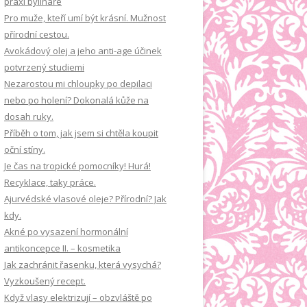
praxi bylináře
á
Pro muže, kteří umí být krásní. Mužnost
n
přírodní cestou.
í
Avokádový olej a jeho anti-age účinek
potvrzený studiemi
Nezarostou mi chloupky po depilaci
nebo po holení? Dokonalá kůže na
dosah ruky.
Příběh o tom, jak jsem si chtěla koupit
oční stíny.
Je čas na tropické pomocníky! Hurá!
Recyklace, taky práce.
Ajurvédské vlasové oleje? Přírodní? Jak
kdy.
Akné po vysazení hormonální
antikoncepce II. – kosmetika
Jak zachránit řasenku, která vysychá?
Vyzkoušený recept.
Když vlasy elektrizují – obzvláště po