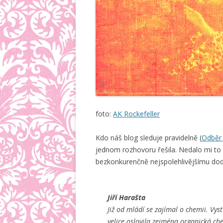
foto:
AK Rockefeller
Kdo náš blog sleduje pravidelně (
Odběr
jednom rozhovoru řešila. Nedalo mi to 
bezkonkurenčně nejspolehlivějšímu dodav
Jiří Harašta
Již od mládí se zajímal o chemii. Vys
velice oslovila zejména organická ch