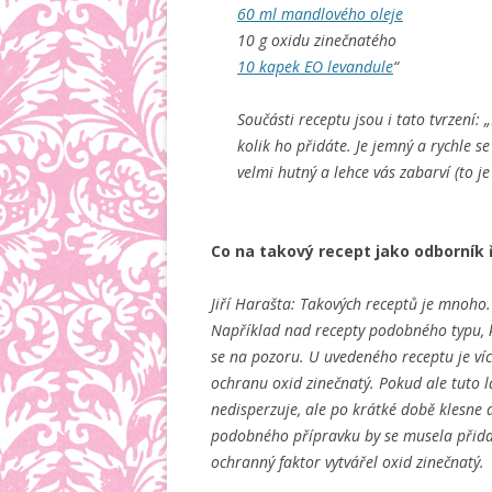
60 ml mandlového oleje
10 g oxidu zinečnatého
10 kapek EO levandule
“
Součásti receptu jsou i tato tvrzení:
kolik ho přidáte. Je jemný a rychle se
velmi hutný a lehce vás zabarví (to je
Co na takový recept jako odborník 
Jiří Harašta: Takových receptů je mnoho
Například nad recepty podobného typu, kd
se na pozoru. U uvedeného receptu je ví
ochranu oxid zinečnatý. Pokud ale tuto lá
nedisperzuje, ale po krátké době klesne 
podobného přípravku by se musela přidat
ochranný faktor vytvářel oxid zinečnatý.