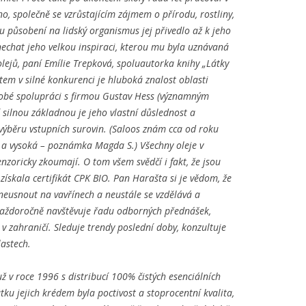
o, společně se vzrůstajícím zájmem o přírodu, rostliny,
ímu působení na lidský organismus jej přivedlo až k jeho
echat jeho velkou inspiraci, kterou mu byla uznávaná
olejů, paní Emílie Trepková, spoluautorka knihy „Látky
em v silné konkurenci je hluboká znalost oblasti
odobé spolupráci s firmou Gustav Hess (významným
 silnou základnou je jeho vlastní důslednost a
ři výběru vstupních surovin. (Saloos znám cca od roku
ní a vysoká – poznámka Magda S.) Všechny oleje v
enzoricky zkoumají. O tom všem svědčí i fakt, že jsou
 získala certifikát CPK BIO. Pan Harašta si je vědom, že
 neusnout na vavřínech a neustále se vzdělává a
každoročně navštěvuje řadu odborných přednášek,
 v zahraničí. Sleduje trendy poslední doby, konzultuje
astech.
ž v roce 1996 s distribucí 100% čistých esenciálních
ku jejich krédem byla poctivost a stoprocentní kvalita,