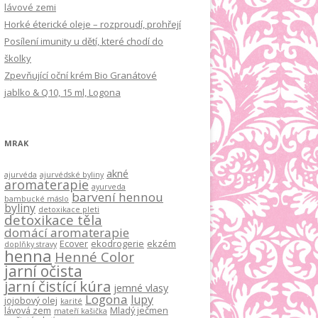
lávové zemi
Horké éterické oleje – rozproudí, prohřejí
Posílení imunity u dětí, které chodí do
školky
Zpevňující oční krém Bio Granátové
jablko & Q10, 15 ml, Logona
MRAK
akné
ajurvéda
ajurvédské byliny
aromaterapie
ayurveda
barvení hennou
bambucké máslo
byliny
detoxikace pleti
detoxikace těla
domácí aromaterapie
Ecover
ekodrogerie
ekzém
doplňky stravy
henna
Henné Color
jarní očista
jarní čistící kúra
jemné vlasy
Logona
lupy
jojobový olej
karité
lávová zem
Mladý ječmen
mateří kašička