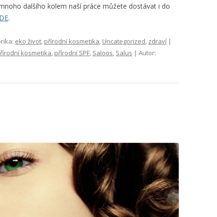
 mnoho dalšího kolem naší práce můžete dostávat i do
ZDE
.
rika:
eko život
,
přírodní kosmetika
,
Uncategorized
,
zdraví
|
řírodní kosmetika
,
přírodní SPF
,
Saloos
,
Salus
| Autor: