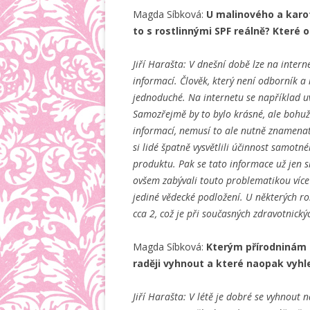
Magda Síbková:
U malinového a karot
to s rostlinnými SPF reálně? Které 
Jiří Harašta: V dnešní době lze na inte
informací. Člověk, který není odborník 
jednoduché. Na internetu se například uv
Samozřejmě by to bylo krásné, ale bohuže
informací, nemusí to ale nutně znamenat
si lidé špatně vysvětlili účinnost samotn
produktu. Pak se tato informace už jen 
ovšem zabývali touto problematikou více ,
jediné vědecké podložení. U některých r
cca 2, což je při současných zdravotnick
Magda Síbková:
Kterým přírodninám –
raději vyhnout a které naopak vyh
Jiří Harašta: V létě je dobré se vyhnout 