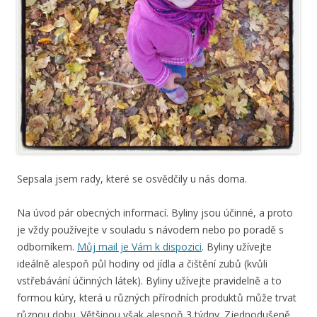
Sepsala jsem rady, které se osvědčily u nás doma.
Na úvod pár obecných informací. Byliny jsou účinné, a proto
je vždy používejte v souladu s návodem nebo po poradě s
odborníkem.
Můj mail je Vám k dispozici
. Byliny užívejte
ideálně alespoň půl hodiny od jídla a čištění zubů (kvůli
vstřebávání účinných látek). Byliny užívejte pravidelně a to
formou kúry, která u různých přírodních produktů může trvat
různou dobu. Většinou však alespoň 3 týdny. Zjednodušeně