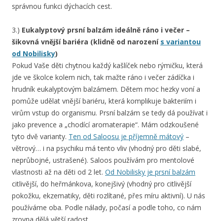
správnou funkci dýchacích cest.
3.)
Eukalyptový prsní balzám ideálně ráno i večer –
šikovná vnější bariéra (klidně od narození
s variantou
od Nobilisky
)
Pokud Vaše děti chytnou každý kašlíček nebo rýmičku, která
jde ve školce kolem nich, tak mažte ráno i večer zádíčka i
hrudník eukalyptovým balzámem. Dětem moc hezky voní a
pomůže udělat vnější bariéru, která komplikuje bakteriím i
virům vstup do organismu. Prsní balzám se tedy dá používat i
jako prevence a „chodící aromaterapie“. Mám odzkoušené
tyto dvě varianty.
Ten od Saloosu je příjemně mátový
–
větrový… i na psychiku má tento vliv (vhodný pro děti slabé,
neprůbojné, ustrašené). Saloos používám pro mentolové
vlastnosti až na děti od 2 let.
Od Nobilisky je prsní balzám
citlivější, do heřmánkova, konejšivý (vhodný pro citlivější
pokožku, ekzematiky, děti rozlítané, přes míru aktivní). U nás
používáme oba. Podle nálady, počasí a podle toho, co nám
zrovna dělá větší radost.