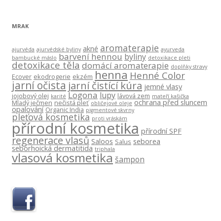
MRAK
aromaterapie
akné
ajurvéda
ajurvédské byliny
ayurveda
barvení hennou
byliny
bambucké máslo
detoxikace pleti
detoxikace těla
domácí aromaterapie
doplňky stravy
henna
Henné Color
Ecover
ekodrogerie
ekzém
jarní očista
jarní čistící kúra
jemné vlasy
Logona
lupy
jojobový olej
lávová zem
karité
mateří kašička
ochrana před sluncem
Mladý ječmen
nečistá pleť
obličejové oleje
opalování
Organic India
pigmentové skvrny
pleťová kosmetika
proti vráskám
přírodní kosmetika
přírodní SPF
regenerace vlasů
Saloos
seborea
Salus
seborhoická dermatitida
triphala
vlasová kosmetika
šampon