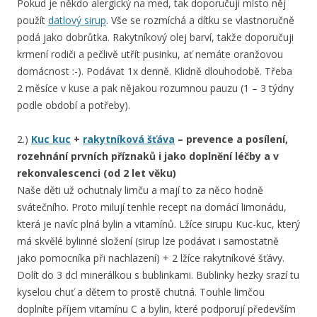
Pokud je někdo alergický na med, tak doporučuji místo něj
použít
datlový sirup
. Vše se rozmíchá a dítku se vlastnoručně
podá jako dobrůtka. Rakytníkový olej barví, takže doporučuji
krmení rodiči a pečlivě utřít pusinku, ať nemáte oranžovou
domácnost :-). Podávat 1x denně. Klidně dlouhodobě. Třeba
2 měsíce v kuse a pak nějakou rozumnou pauzu (1 – 3 týdny
podle období a potřeby).
2.)
Kuc kuc
+
rakytníková šťáva
– prevence a posílení,
rozehnání prvních příznaků i jako doplnění léčby a v
rekonvalescenci (od 2 let věku)
Naše děti už ochutnaly limču a mají to za něco hodně
svátečního. Proto milují tenhle recept na domácí limonádu,
která je navíc plná bylin a vitamínů. Lžíce sirupu Kuc-kuc, který
má skvělé bylinné složení (sirup lze podávat i samostatně
jako pomocníka při nachlazení) + 2 lžíce rakytníkové šťávy.
Dolít do 3 dcl minerálkou s bublinkami. Bublinky hezky srazí tu
kyselou chuť a dětem to prostě chutná. Touhle limčou
doplníte příjem vitamínu C a bylin, které podporují především