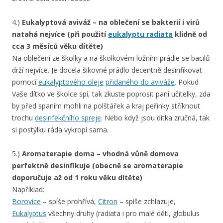
4.)
Eukalyptová aviváž – na oblečení se bakterií i virů
natahá nejvíce (při použití
eukalyptu radiata
klidně od
cca 3 měsíců věku dítěte)
Na oblečení ze školky a na školkovém ložním prádle se bacilů
drží nejvíce. Je docela šikovné prádlo decentně desinfikovat
pomocí
eukalyptového oleje
přidaného do aviváže
. Pokud
Vaše dítko ve školce spí, tak zkuste poprosit paní učitelky, zda
by před spaním mohli na polštářek a kraj peřinky stříknout
trochu
desinfekčního spreje
. Nebo když jsou dítka zručná, tak
si postýlku ráda vykropí sama.
5.)
Aromaterapie doma – vhodná vůně domova
perfektně desinfikuje (obecně se aromaterapie
doporučuje až od 1 roku věku dítěte)
Například:
Borovice
– spíše prohřívá,
Citron
– spíše zchlazuje,
Eukalyptus
všechny druhy (radiata i pro malé děti, globulus