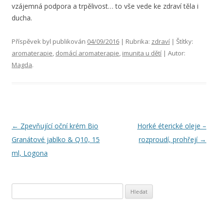
vzájemná podpora a trpělivost… to vše vede ke zdraví těla i
ducha.
Příspěvek byl publikován
04/09/2016
| Rubrika:
zdraví
| Štítky:
aromaterapie
,
domácí aromaterapie
,
imunita u dětí
| Autor:
Magda
.
Navigace
←
Zpevňující oční krém Bio
Horké éterické oleje –
pro
Granátové jablko & Q10, 15
rozproudí, prohřejí
→
příspěvky
ml, Logona
V
y
h