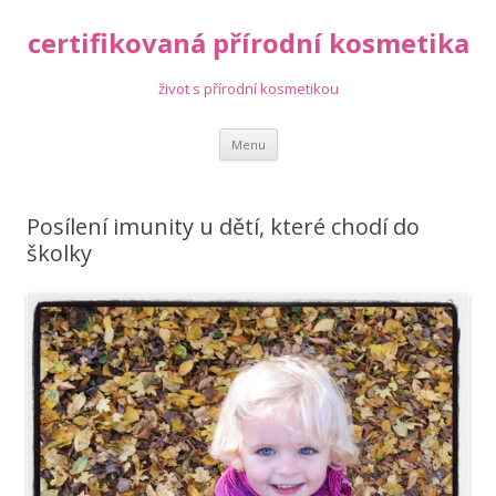
certifikovaná přírodní kosmetika
život s přírodní kosmetikou
Přejít
Menu
k
obsahu
webu
Posílení imunity u dětí, které chodí do
školky