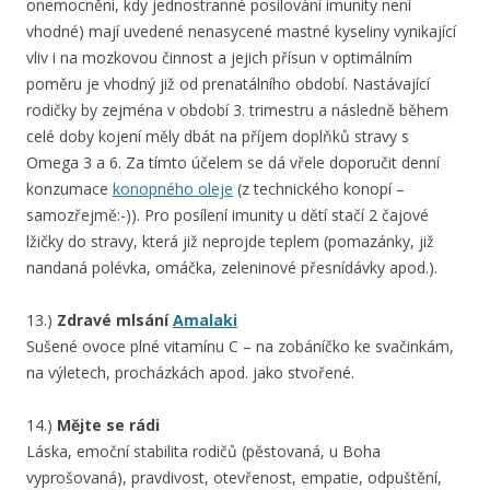
onemocnění, kdy jednostranné posilování imunity není
vhodné) mají uvedené nenasycené mastné kyseliny vynikající
vliv i na mozkovou činnost a jejich přísun v optimálním
poměru je vhodný již od prenatálního období. Nastávající
rodičky by zejména v období 3. trimestru a následně během
celé doby kojení měly dbát na příjem doplňků stravy s
Omega 3 a 6. Za tímto účelem se dá vřele doporučit denní
konzumace
konopného oleje
(z technického konopí –
samozřejmě:-)). Pro posílení imunity u dětí stačí 2 čajové
lžičky do stravy, která již neprojde teplem (pomazánky, již
nandaná polévka, omáčka, zeleninové přesnídávky apod.).
13.)
Zdravé mlsání
Amalaki
Sušené ovoce plné vitamínu C – na zobáníčko ke svačinkám,
na výletech, procházkách apod. jako stvořené.
14.)
Mějte se rádi
Láska, emoční stabilita rodičů (pěstovaná, u Boha
vyprošovaná), pravdivost, otevřenost, empatie, odpuštění,