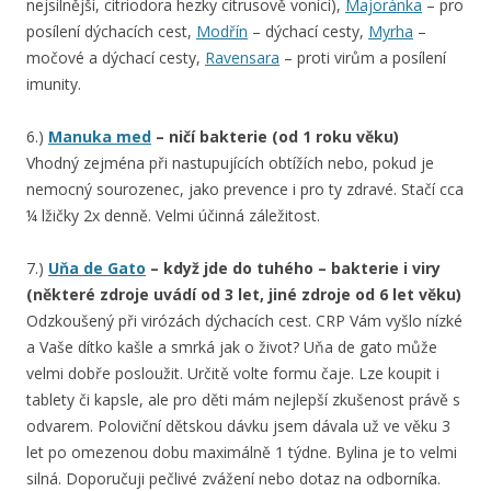
nejsilnější, citriodora hezky citrusově vonící),
Majoránka
– pro
posílení dýchacích cest,
Modřín
– dýchací cesty,
Myrha
–
močové a dýchací cesty,
Ravensara
– proti virům a posílení
imunity.
6.)
Manuka med
– ničí bakterie (od 1 roku věku)
Vhodný zejména při nastupujících obtížích nebo, pokud je
nemocný sourozenec, jako prevence i pro ty zdravé. Stačí cca
¼ lžičky 2x denně. Velmi účinná záležitost.
7.)
Uňa de Gato
– když jde do tuhého – bakterie i viry
(některé zdroje uvádí od 3 let, jiné zdroje od 6 let věku)
Odzkoušený při virózách dýchacích cest. CRP Vám vyšlo nízké
a Vaše dítko kašle a smrká jak o život? Uňa de gato může
velmi dobře posloužit. Určitě volte formu čaje. Lze koupit i
tablety či kapsle, ale pro děti mám nejlepší zkušenost právě s
odvarem. Poloviční dětskou dávku jsem dávala už ve věku 3
let po omezenou dobu maximálně 1 týdne. Bylina je to velmi
silná. Doporučuji pečlivé zvážení nebo dotaz na odborníka.