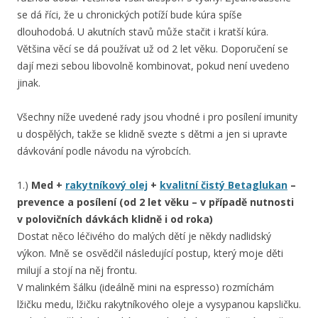
se dá říci, že u chronických potíží bude kúra spíše
dlouhodobá. U akutních stavů může stačit i kratší kúra.
Většina věcí se dá používat už od 2 let věku. Doporučení se
dají mezi sebou libovolně kombinovat, pokud není uvedeno
jinak.
Všechny níže uvedené rady jsou vhodné i pro posílení imunity
u dospělých, takže se klidně svezte s dětmi a jen si upravte
dávkování podle návodu na výrobcích.
1.)
Med +
rakytníkový olej
+
kvalitní čistý Betaglukan
–
prevence a posílení (od 2 let věku – v případě nutnosti
v polovičních dávkách klidně i od roka)
Dostat něco léčivého do malých dětí je někdy nadlidský
výkon. Mně se osvědčil následující postup, který moje děti
milují a stojí na něj frontu.
V malinkém šálku (ideálně mini na espresso) rozmíchám
lžičku medu, lžičku rakytníkového oleje a vysypanou kapsličku.