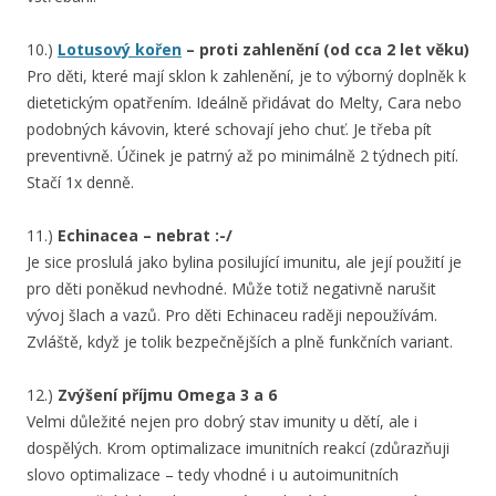
10.)
Lotusový kořen
– proti zahlenění (od cca 2 let věku)
Pro děti, které mají sklon k zahlenění, je to výborný doplněk k
dietetickým opatřením. Ideálně přidávat do Melty, Cara nebo
podobných kávovin, které schovají jeho chuť. Je třeba pít
preventivně. Účinek je patrný až po minimálně 2 týdnech pití.
Stačí 1x denně.
11.)
Echinacea – nebrat :-/
Je sice proslulá jako bylina posilující imunitu, ale její použití je
pro děti poněkud nevhodné. Může totiž negativně narušit
vývoj šlach a vazů. Pro děti Echinaceu raději nepoužívám.
Zvláště, když je tolik bezpečnějších a plně funkčních variant.
12.)
Zvýšení příjmu Omega 3 a 6
Velmi důležité nejen pro dobrý stav imunity u dětí, ale i
dospělých. Krom optimalizace imunitních reakcí (zdůrazňuji
slovo optimalizace – tedy vhodné i u autoimunitních