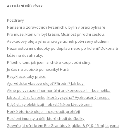
l
AKTUÁLNÍ PŘÍSPĚVKY
e
d
Pozdravy
á
Nařízení o zdravotních tvrzeních u bylin v praxi bylináře
v
Pro muže, kteří umí být krásní. Mužnost přírodní cestou.
á
Avokádový olej a jeho anti-age účinek potvrzený studiemi
n
Nezarostou mi chloupky po depilaci nebo po holení? Dokonalá
í
kůže na dosah ruky.
Příběh o tom, jak jsem si chtěla koupit oční stíny.
Je čas na tropické pomocníky! Hurá!
Recyklace, taky práce.
Ajurvédské vlasové oleje? Přírodní? Jak kdy.
Akné po vysazení hormonální antikoncepce II. – kosmetika
Jak zachránit řasenku, která vysychá? Vyzkoušený recept.
Když vlasy elektrizují – obzvláště po lávové zemi
Horké éterické oleje – rozproudí, prohřejí
Posílení imunity u dětí, které chodí do školky
Zpevňující oční krém Bio Granátové jablko & Q10, 15 ml, Logona