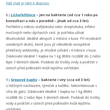
Náš mail je Vám k dispozici
.
8.)
Lichořeřišnice
– jen na bakterie (od cca 1 roku po
konzultaci u nás v poradně – jinak od cca 3 let)
Perfektní u nálezu stafylokoka nebo streptokoka, infekci
močových nebo dýchacích cest. Je potřeba užívat
dlouhodobě. Ideálně alespoň 2 měsíce v kuse. Při recidivách
uvedených druhů, které jsou již několikrát neúspěšně
přeléčeny antibiotiky, je vhodné užívání i 4 měsíce v kuse.
Dávkování ideálně 1 kapka na 1 kg dítěte rozdělit do 2 nebo
lépe 3 denních dávek. Podávat do trošky vody a podržet v
ústech před polknutím kvůli lepšímu vstřebání.
9.)
Grepové kapky
– bakterie i viry (cca od 3 let)
U běžných nachlazení, rýmiček a kašlíků. Nekombinovat s
Uňa de gato. Dávkování ideálně 1 kapka na 1 kg dítěte
rozdělit do 2 nebo lépe 3 denních dávek. Podávat do trošky
vody a podržet v ústech před polknutím kvůli lepšímu
vstřebání.