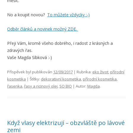
měsíc.
No a koupit novou?
To můžete vždycky :-)
Odběr článků a novinek možný ZDE.
Přeji Vám, kromě všeho dobrého, i radost z krásných a
zdravých řas.
Vaše Magda Síbková :-)
Příspěvek byl publikován
12/09/2017
| Rubrika:
eko život
,
přírodní
kosmetika
| Štítky:
dekorativní kosmetika
,
přírodní kosmetika
,
řasenka
,
řasy a ricinový olej
,
SO BIO
| Autor:
Magda
.
Když vlasy elektrizují – obzvláště po lávové
zemi