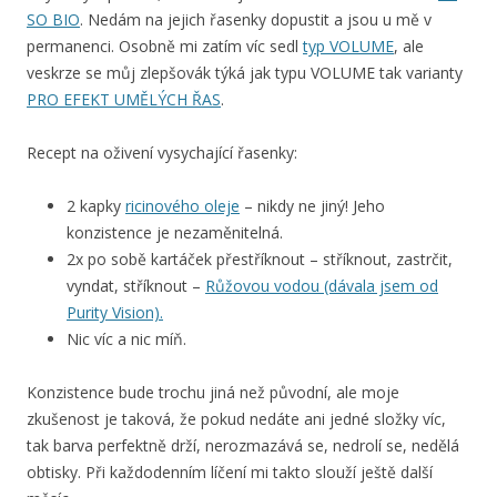
SO BIO
. Nedám na jejich řasenky dopustit a jsou u mě v
permanenci. Osobně mi zatím víc sedl
typ VOLUME
, ale
veskrze se můj zlepšovák týká jak typu VOLUME tak varianty
PRO EFEKT UMĚLÝCH ŘAS
.
Recept na oživení vysychající řasenky:
2 kapky
ricinového oleje
– nikdy ne jiný! Jeho
konzistence je nezaměnitelná.
2x po sobě kartáček přestříknout – stříknout, zastrčit,
vyndat, stříknout –
Růžovou vodou (dávala jsem od
Purity Vision).
Nic víc a nic míň.
Konzistence bude trochu jiná než původní, ale moje
zkušenost je taková, že pokud nedáte ani jedné složky víc,
tak barva perfektně drží, nerozmazává se, nedrolí se, nedělá
obtisky. Při každodenním líčení mi takto slouží ještě další