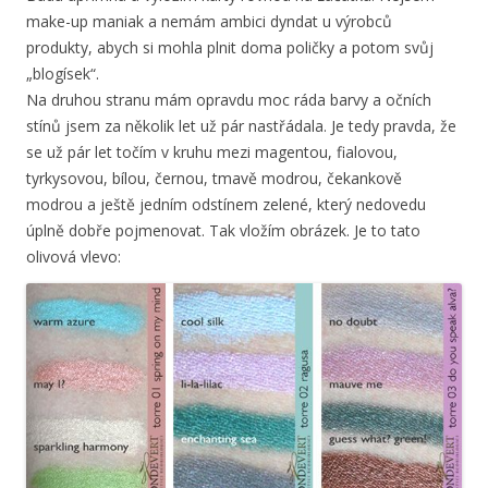
make-up maniak a nemám ambici dyndat u výrobců
produkty, abych si mohla plnit doma poličky a potom svůj
„blogísek“.
Na druhou stranu mám opravdu moc ráda barvy a očních
stínů jsem za několik let už pár nastřádala. Je tedy pravda, že
se už pár let točím v kruhu mezi magentou, fialovou,
tyrkysovou, bílou, černou, tmavě modrou, čekankově
modrou a ještě jedním odstínem zelené, který nedovedu
úplně dobře pojmenovat. Tak vložím obrázek. Je to tato
olivová vlevo: