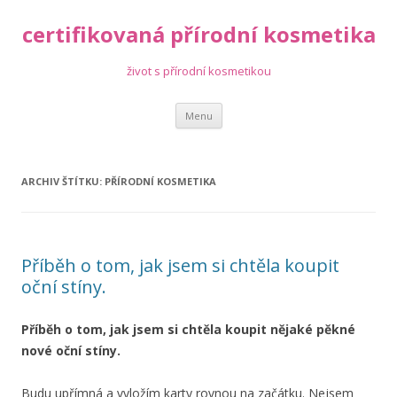
certifikovaná přírodní kosmetika
život s přírodní kosmetikou
Přejít
Menu
k
obsahu
webu
ARCHIV ŠTÍTKU:
PŘÍRODNÍ KOSMETIKA
Příběh o tom, jak jsem si chtěla koupit
oční stíny.
Příběh o tom, jak jsem si chtěla koupit nějaké pěkné
nové oční stíny.
Budu upřímná a vyložím karty rovnou na začátku. Nejsem