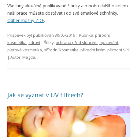
Všechny aktuálně publikované články a mnoho dalšího kolem
naší práce můžete dostávat i do své emailové schránky.
Odběr možný ZDE
.
Příspěvek byl publikován
30/05/2016
| Rubrika:
přírodní
kosmetika
,
zdraví
| Štítky:
ochrana před sluncem
,
opalování
,
pleťová kosmetika
,
přírodní kosmetika
,
přírodní krém
,
přírodní SPF
| Autor:
Magda
.
Jak se vyznat v UV filtrech?