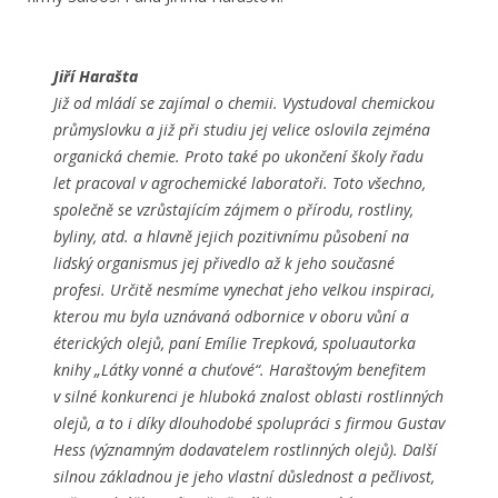
Jiří Harašta
Již od mládí se zajímal o chemii. Vystudoval chemickou
průmyslovku a již při studiu jej velice oslovila zejména
organická chemie. Proto také po ukončení školy řadu
let pracoval v agrochemické laboratoři. Toto všechno,
společně se vzrůstajícím zájmem o přírodu, rostliny,
byliny, atd. a hlavně jejich pozitivnímu působení na
lidský organismus jej přivedlo až k jeho současné
profesi. Určitě nesmíme vynechat jeho velkou inspiraci,
kterou mu byla uznávaná odbornice v oboru vůní a
éterických olejů, paní Emílie Trepková, spoluautorka
knihy „Látky vonné a chuťové“. Haraštovým benefitem
v silné konkurenci je hluboká znalost oblasti rostlinných
olejů, a to i díky dlouhodobé spolupráci s firmou Gustav
Hess (významným dodavatelem rostlinných olejů). Další
silnou základnou je jeho vlastní důslednost a pečlivost,