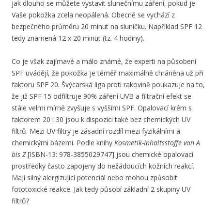
jak dlouho se můžete vystavit slunečnímu záření, pokud je
Vaše pokožka zcela neopálená. Obecně se vychází z
bezpečného průměru 20 minut na sluníčku. Například SPF 12
tedy znamená 12 x 20 minut (tz. 4 hodiny).
Co je však zajímavé a málo známé, že experti na působení
SPF uvádějí, že pokožka je téměř maximálně chráněna už při
faktoru SPF 20. Švýcarská liga proti rakovině poukazuje na to,
že již SPF 15 odfiltruje 90% záření UVB a filtrační efekt se
stále velmi mírně zvyšuje s vyššími SPF. Opalovací krém s
faktorem 20 i 30 jsou k dispozici také bez chemických UV
filtrů. Mezi UV filtry je zásadní rozdíl mezi fyzikálními a
chemickými bázemi. Podle ​knihy
Kosmetik-Inhaltsstoffe von A
bis Z
[ISBN-13: 978-3855029747]​ jsou chemické opalovací
prostředky často zapojeny do nežádoucích kožních reakcí.
Mají silný alergizující potenciál nebo mohou způsobit
fototoxické reakce. Jak tedy působí základní 2 skupiny UV
filtrů?