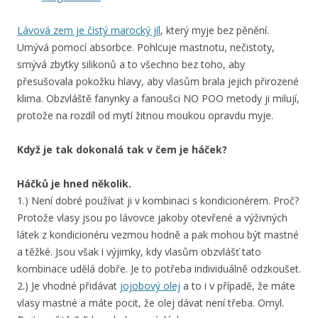
Lávová zem je čistý marocký jíl
, který myje bez pěnění.
Umývá pomocí absorbce. Pohlcuje mastnotu, nečistoty,
smývá zbytky silikonů a to všechno bez toho, aby
přesušovala pokožku hlavy, aby vlasům brala jejich přirozené
klima. Obzvláště fanynky a fanoušci NO POO metody ji milují,
protože na rozdíl od mytí žitnou moukou opravdu myje.
Když je tak dokonalá tak v čem je háček?
Háčků je hned několik.
1.) Není dobré používat ji v kombinaci s kondicionérem. Proč?
Protože vlasy jsou po lávovce jakoby otevřené a výživných
látek z kondicionéru vezmou hodně a pak mohou být mastné
a těžké. Jsou však i výjimky, kdy vlasům obzvlášť tato
kombinace udělá dobře. Je to potřeba individuálně odzkoušet.
2.) Je vhodné přidávat
jojobový olej
a to i v případě, že máte
vlasy mastné a máte pocit, že olej dávat není třeba. Omyl.