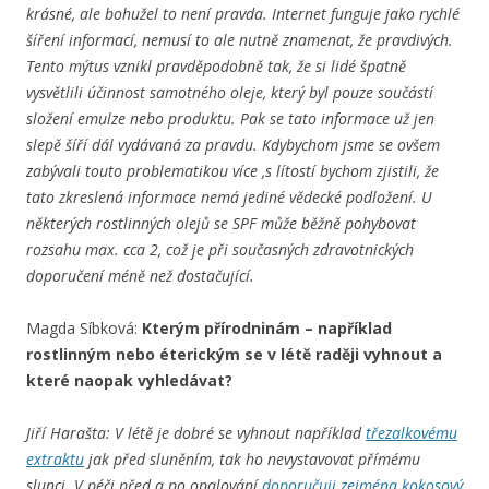
krásné, ale bohužel to není pravda. Internet funguje jako rychlé
šíření informací, nemusí to ale nutně znamenat, že pravdivých.
Tento mýtus vznikl pravděpodobně tak, že si lidé špatně
vysvětlili účinnost samotného oleje, který byl pouze součástí
složení emulze nebo produktu. Pak se tato informace už jen
slepě šíří dál vydávaná za pravdu. Kdybychom jsme se ovšem
zabývali touto problematikou více ,s lítostí bychom zjistili, že
tato zkreslená informace nemá jediné vědecké podložení. U
některých rostlinných olejů se SPF může běžně pohybovat
rozsahu max. cca 2, což je při současných zdravotnických
doporučení méně než dostačující.
Magda Síbková:
Kterým přírodninám – například
rostlinným nebo éterickým se v létě raději vyhnout a
které naopak vyhledávat?
Jiří Harašta: V létě je dobré se vyhnout například
třezalkovému
extraktu
jak před sluněním, tak ho nevystavovat přímému
slunci. V péči před a po opalování
doporučuji zejména kokosový