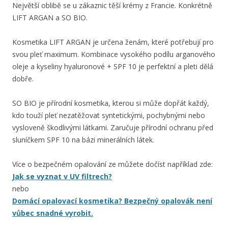
Největší oblibě se u zákaznic těší krémy z Francie. Konkrétně
LIFT ARGAN a SO BIO.
Kosmetika LIFT ARGAN je určena ženám, které potřebují pro
svou pleť maximum. Kombinace vysokého podílu arganového
oleje a kyseliny hyaluronové + SPF 10 je perfektní a pleti dělá
dobře.
SO BIO je přírodní kosmetika, kterou si může dopřát každý,
kdo touží pleť nezatěžovat syntetickými, pochybnými nebo
vysloveně škodlivými látkami. Zaručuje přírodní ochranu před
sluníčkem SPF 10 na bázi minerálních látek.
Více o bezpečném opalování ze můžete dočíst například zde:
Jak se vyznat v UV filtrech?
nebo
Domácí opalovací kosmetika? Bezpečný opalovák není
vůbec snadné vyrobit.