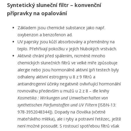
Syntetický sluneční filtr – konvenční
přípravky na opalování
Základem jsou chemické substance jako např.
oxybenzon a benzofenon ad.
UV paprsky jsou kůží absorbovány a přeměněny na
teplo. Přehřívají pokožku v jejích hlubokých vrstvách.
Aktivně chrání před spálením, nicméně mnoho
chemických slunečních filtrů ve velké míře způsobuje
alergie nebo jsou hormonálně aktivní (při testech byly
odhaleny aktivní estrogeny u 8 z 9 filtrů a
antiandrogenní účinky negativně ovlivňující hormonální
rovnováhu především u mužů u 2 z 8 – dle knihy
Kosmetika : Wirkungen und Umweltverhalten von
synthetischen Pärfumstoffen und UV Filtern
[ISBN-13:
978-3952048344]). Dopady na člověka (včetně
mateřského mléka), ale i ryby a potravní řetězec, ještě
není možné posoudit. S rostoucí spotřebou filtrů však