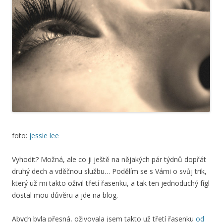
foto:
jessie lee
Vyhodit? Možná, ale co ji ještě na nějakých pár týdnů dopřát
druhý dech a vděčnou službu… Podělím se s Vámi o svůj trik,
který už mi takto oživil třetí řasenku, a tak ten jednoduchý fígl
dostal mou důvěru a jde na blog.
Abych byla přesná, oživovala jsem takto už třetí řasenku
od