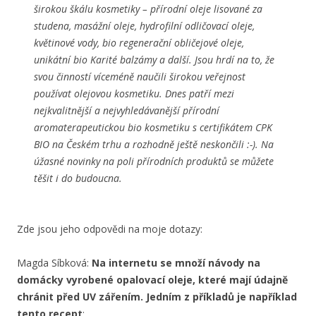
širokou škálu kosmetiky – přírodní oleje lisované za
studena, masážní oleje, hydrofilní odličovací oleje,
květinové vody, bio regenerační obličejové oleje,
unikátní bio Karité balzámy a další. Jsou hrdí na to, že
svou činností víceméně naučili širokou veřejnost
používat olejovou kosmetiku. Dnes patří mezi
nejkvalitnější a nejvyhledávanější přírodní
aromaterapeutickou bio kosmetiku s certifikátem CPK
BIO na Českém trhu a rozhodně ještě neskončili :-). Na
úžasné novinky na poli přírodních produktů se můžete
těšit i do budoucna.
Zde jsou jeho odpovědi na moje dotazy:
Magda Síbková:
Na internetu se množí návody na
domácky vyrobené opalovací oleje, které mají údajně
chránit před UV zářením. Jedním z příkladů je například
tento recept
: