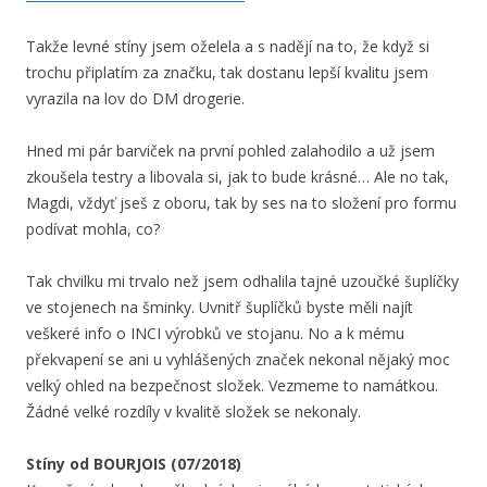
Takže levné stíny jsem oželela a s nadějí na to, že když si
trochu připlatím za značku, tak dostanu lepší kvalitu jsem
vyrazila na lov do DM drogerie.
Hned mi pár barviček na první pohled zalahodilo a už jsem
zkoušela testry a libovala si, jak to bude krásné… Ale no tak,
Magdi, vždyť jseš z oboru, tak by ses na to složení pro formu
podívat mohla, co?
Tak chvilku mi trvalo než jsem odhalila tajné uzoučké šuplíčky
ve stojenech na šminky. Uvnitř šuplíčků byste měli najít
veškeré info o INCI výrobků ve stojanu. No a k mému
překvapení se ani u vyhlášených značek nekonal nějaký moc
velký ohled na bezpečnost složek. Vezmeme to namátkou.
Žádné velké rozdíly v kvalitě složek se nekonaly.
Stíny od BOURJOIS (07/2018)