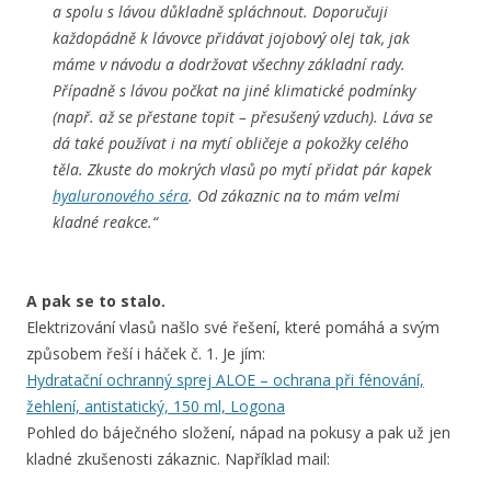
a spolu s lávou důkladně spláchnout. Doporučuji
každopádně k lávovce přidávat jojobový olej tak, jak
máme v návodu a dodržovat všechny základní rady.
Případně s lávou počkat na jiné klimatické podmínky
(např. až se přestane topit – přesušený vzduch). Láva se
dá také používat i na mytí obličeje a pokožky celého
těla. Zkuste do mokrých vlasů po mytí přidat pár kapek
hyaluronového séra
. Od zákaznic na to mám velmi
kladné reakce.“
A pak se to stalo.
Elektrizování vlasů našlo své řešení, které pomáhá a svým
způsobem řeší i háček č. 1. Je jím:
Hydratační ochranný sprej ALOE – ochrana při fénování,
žehlení, antistatický, 150 ml, Logona
Pohled do báječného složení, nápad na pokusy a pak už jen
kladné zkušenosti zákaznic. Například mail: