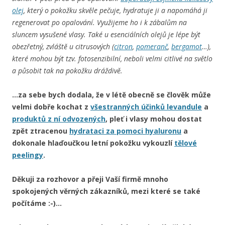
olej
, který o pokožku skvěle pečuje, hydratuje ji a napomáhá ji
regenerovat po opalování. Využijeme ho i k zábalům na
sluncem vysušené vlasy. Také u esenciálních olejů je lépe být
obezřetný, zvláště u citrusových (
citron
,
pomeranč
,
bergamot
…),
které mohou být tzv. fotosenzibilní, neboli velmi citlivé na světlo
a působit tak na pokožku dráždivě.
…za sebe bych dodala, že v létě obecně se člověk může
velmi dobře kochat z
všestranných účinků levandule
a
produktů z ní odvozených
, pleť i vlasy mohou dostat
zpět ztracenou
hydrataci za pomoci hyaluronu
a
dokonale hlaďoučkou letní pokožku vykouzlí
tělové
peelingy
.
Děkuji za rozhovor a přeji Vaší firmě mnoho
spokojených věrných zákazníků, mezi které se také
počítáme :-)…