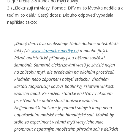
Dejte určitě 2-5 kapek do mycí dávky.
3.) „Elektrizují mi vlasy! Pomoc! Dřív mi to lávovka nedělala a
teď mi to dělá.“ Častý dotaz. Dlouho odpověď vypadala
například takto:
„Dobrý den, Láva neobsahuje žádné dodané antistatické
látky (viz
www.slozenikosmetiky.cz
) a mnoho jiných.
Různé antistatické přídavky jsou běžnou součástí
šampónů. Samotné elektrizování vlasů je závislé nejen
na způsobu mytí, ale především na okolním prostředí.
Kladném nebo záporném nabytí vzduchu, vhodném
kartáči (doporučuji kovové bodlinky), relativní vlhkosti
vzduchu apod. Ke snížení statické elektřiny v okolním
prostředí také dobře slouží ionizace vzduchu.
Nejjednodušší ionizace je pomocí solných lamp nebo
odpařováním mořské nebo himalájské soli. Možná by
stálo za experiment v rámci mytí vlasy lehounko
promnout nepatrným množstvím přírodní soli v délkách