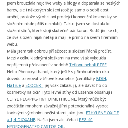
jsem brouzdala nejdříve weby a blogy a dopátrala se hezkých
barev, ale i některých složení (což je samo o sobě dost
umění, protože výrobci ani prodejci konvenční kosmetiky se
složením nikde příliš nechlubí). Takto jsem se dostala ke
složení stínů, které stojí skutečně pár korun. Budiž jim ke cti,
že své složení nijak netají a mají je přímo na svém firemním
webu.
Měla jsem tak dobrou příležitost si složení řádně pročíst.
Mezi v celku kladnými složkami na mne však vykoukla
nepříjemná překvapení v podobě
Teflonu neboli PTFE
.
Nebo Phenoxyethanol, který ještě s přimhouřením oka
dovedu tolerovat v tělové kosmetice (certifikáty
BDIH,
NaTrue
a
ECOCERT
jej však zakazují), ale dávat ho do
kosmetiky na oči?! Tyto levné stíny od Essence obsahují i
CETYL PEG/PPG-10/1 DIMETHICONE, který může být
znečištěn mnohem závažnějšími potencionálně vysoce
toxickými výrobními nečistotami jako jsou
ETHYLENE OXIDE
a 1,4-DIOXANE
. Našla jsem ale třeba i
PEG-40
HYDROGENATED CASTOR OIL
.