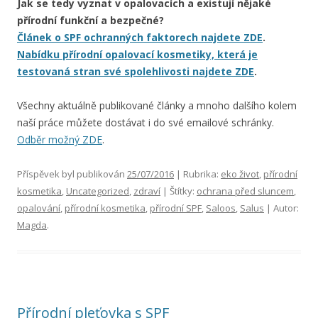
Jak se tedy vyznat v opalovacích a existují nějaké
přírodní funkční a bezpečné?
Článek o SPF ochranných faktorech najdete ZDE
.
Nabídku přírodní opalovací kosmetiky, která je
testovaná stran své spolehlivosti najdete ZDE
.
Všechny aktuálně publikované články a mnoho dalšího kolem
naší práce můžete dostávat i do své emailové schránky.
Odběr možný ZDE
.
Příspěvek byl publikován
25/07/2016
| Rubrika:
eko život
,
přírodní
kosmetika
,
Uncategorized
,
zdraví
| Štítky:
ochrana před sluncem
,
opalování
,
přírodní kosmetika
,
přírodní SPF
,
Saloos
,
Salus
| Autor:
Magda
.
Přírodní pleťovka s SPF