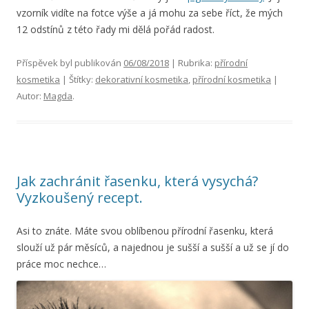
vzorník vidíte na fotce výše a já mohu za sebe říct, že mých
12 odstínů z této řady mi dělá pořád radost.
Příspěvek byl publikován
06/08/2018
| Rubrika:
přírodní
kosmetika
| Štítky:
dekorativní kosmetika
,
přírodní kosmetika
|
Autor:
Magda
.
Jak zachránit řasenku, která vysychá?
Vyzkoušený recept.
Asi to znáte. Máte svou oblíbenou přírodní řasenku, která
slouží už pár měsíců, a najednou je sušší a sušší a už se jí do
práce moc nechce…