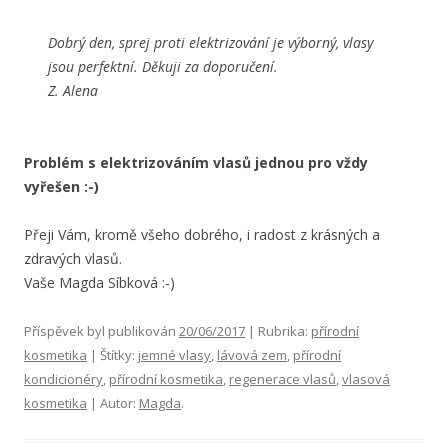
Dobrý den, sprej proti elektrizování je výborný, vlasy
jsou perfektní. Děkuji za doporučení.
Z. Alena
Problém s elektrizováním vlasů jednou pro vždy
vyřešen :-)
Přeji Vám, kromě všeho dobrého, i radost z krásných a
zdravých vlasů.
Vaše Magda Síbková :-)
Příspěvek byl publikován
20/06/2017
| Rubrika:
přírodní
kosmetika
| Štítky:
jemné vlasy
,
lávová zem
,
přírodní
kondicionéry
,
přírodní kosmetika
,
regenerace vlasů
,
vlasová
kosmetika
| Autor:
Magda
.