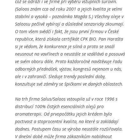
což se odráží i ve firmě při výběru vstupních surovin.
(Saloos znám cca od roku 2001 a jejich kvalita je velmi
stabilní a vysoká – poznámka Magda S.) Všechny oleje v
Saloosu pečlivě vybírají a důsledně senzoricky zkoumají.
O tom všem svědčí i fakt, že jsou první firmou v České
republice, která získala certifikát CPK BIO. Pan Harašta
si je vědom, že konkurence je silná a proto se snaží
neusnout na vavřínech a neustále se vzdělává a posouvá
ve svém oboru dále. Proto každoročně navštěvuje řadu
odborných přednášek, výstav, kongresů nejenom u nás,
ale i v zahraničí. Sleduje trendy poslední doby,
konzultuje své záměry se špičkami ve daných oblastech.
Na trh firma Salus/Saloos vstoupila už v roce 1996 s
distribucí 100% čistých esenciálních olejů pro
aromaterapii. Od prvopočátku jejich krédem byla
poctivost a stoprocentní kvalita, na které si zakládají
dodnes. Postupem času se výroba neustále rozšiřovala.
V dnešní době může firma zákazníkům nabídnout