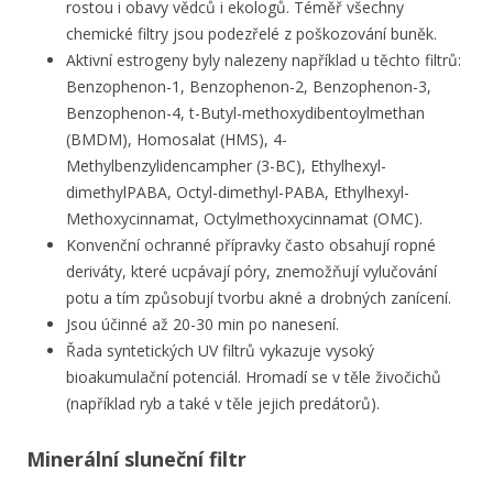
rostou i obavy vědců i ekologů. Téměř všechny
chemické filtry jsou podezřelé z poškozování buněk.
Aktivní estrogeny byly nalezeny například u těchto filtrů:
Benzophenon-1, Benzophenon-2, Benzophenon-3,
Benzophenon-4, t-Butyl-methoxydibentoylmethan
(BMDM), Homosalat (HMS), 4-
Methylbenzylidencampher (3-BC), Ethylhexyl-
dimethylPABA, Octyl-dimethyl-PABA, Ethylhexyl-
Methoxycinnamat, Octylmethoxycinnamat (OMC).
Konvenční ochranné přípravky často obsahují ropné
deriváty, které ucpávají póry, znemožňují vylučování
potu a tím způsobují tvorbu akné a drobných zanícení.
Jsou účinné až 20-30 min po nanesení.
Řada syntetických UV filtrů vykazuje vysoký
bioakumulační potenciál. Hromadí se v těle živočichů
(například ryb a také v těle jejich predátorů).
Minerální sluneční filtr