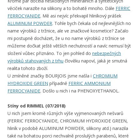
Kromě pár docela neškodných minerálních a syntetických
věciček narazíte na silikony a to bohatě mnoho. Dále
FERRIC
FERROCYANIDE
. Mě asi nejvíc překvapil hliníkový prášek
ALUMINUM POWDER
. Tohle bych čekala od nejlevnějších no
name výrobků z tržnice, ale ve značkové kosmetice? Začalo
mi postupně docházet, že u no name výrobků z tržnice se
můžeme dočkat ještě větších nechutností a navíc nemusí být
složení vůbec přiznáno. To jen pohled do
nebezpečných
výrobků stahovaných z trhu
člověku napoví, jaká je smutná
realita tohoto zboží.
U zmíněné značky BOURJOIS jsme našla i
CHROMIUM
HYDROXIDE GREEN
případně
FERRIC AMMONIUM
FERROCYANIDE
. Došlo u nich i na PHENOXYETHANOL.
Stíny od RIMMEL (07/2018)
U nich jsem kromě různých výše vyjmenovaných nešvarů
(FERRIC FERROCYANIDE, CHROMIUM HYDROXIDE GREEN,
hliník v podobě ALUMINUM POWDER, silikony atd.) narazila
také na bohatou porci nechvalně proslulých parabenů, které