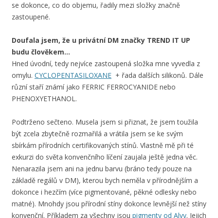
se dokonce, co do objemu, řadily mezi složky značně
zastoupené.
Doufala jsem, že u privátní DM značky TREND IT UP
budu člověkem…
Hned úvodní, tedy nejvíce zastoupená složka mne vyvedla z
omylu.
CYCLOPENTASILOXANE
+ řada dalších silikonů. Dále
různí staří známí jako FERRIC FERROCYANIDE nebo
PHENOXYETHANOL.
Podtrženo sečteno. Musela jsem si přiznat, že jsem toužila
být zcela zbytečně rozmařilá a vrátila jsem se ke svým
sbírkám přírodních certifikovaných stínů. Vlastně mě při té
exkurzi do světa konvenčního líčení zaujala ještě jedna věc.
Nenarazila jsem ani na jednu barvu (bráno tedy pouze na
základě regálů v DM), kterou bych neměla v přírodnějším a
dokonce i hezčím (více pigmentované, pěkné odlesky nebo
matné). Mnohdy jsou přírodní stíny dokonce levnější než stíny
konvenční. Příkladem za všechny jsou
pigmenty od Alvy
. Jejich