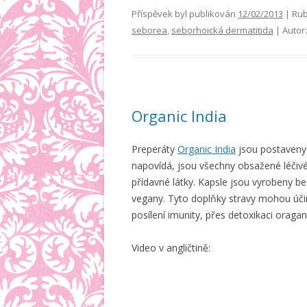
Příspěvek byl publikován
12/02/2013
| Rub
seborea
,
seborhoická dermatitida
| Autor
Organic India
Preperáty
Organic India
jsou postaveny 
napovídá, jsou všechny obsažené léčivé 
přídavné látky. Kapsle jsou vyrobeny be
vegany. Tyto doplňky stravy mohou úč
posílení imunity, přes detoxikaci oraga
Video v angličtině: