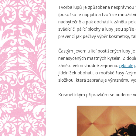
Tvorba lupů je způsobena nesprávnou 
(pokožka je napjatá a tvoří se množstv
nadbytečně a pak dochází k zánětu pokož
svědící či pálící plochy a lupy jsou sp
prevencí jak pečlivý výběr kosmetiky, ta
Častým jevem u lidí postižených lupy j
nenasycených mastných kyselin. Z dopl
zánětu velmi vhodné zejména:
rybí olej
jídelníček obohatit o mořské řasy (z
složkou, která zabraňuje výraznému vy
Kosmetickým přípravkům se budeme věn