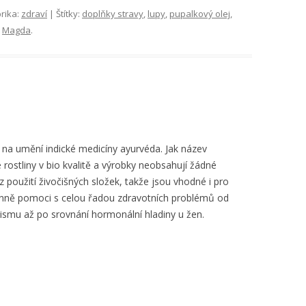
rika:
zdraví
| Štítky:
doplňky stravy
,
lupy
,
pupalkový olej
,
:
Magda
.
na umění indické medicíny ayurvéda. Jak název
rostliny v bio kvalitě a výrobky neobsahují žádné
z použití živočišných složek, takže jsou vhodné i pro
inně pomoci s celou řadou zdravotních problémů od
nismu až po srovnání hormonální hladiny u žen.