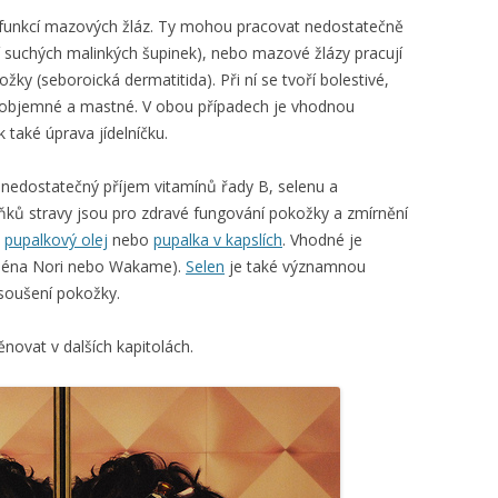
funkcí mazových žláz. Ty mohou pracovat nedostatečně
í suchých malinkých šupinek), nebo mazové žlázy pracují
ky (seboroická dermatitida). Při ní se tvoří bolestivé,
íše objemné a mastné. V obou případech je vhodnou
k také úprava jídelníčku.
e nedostatečný příjem vitamínů řady B, selenu a
ňků stravy jsou pro zdravé fungování pokožky a zmírnění
,
pupalkový olej
nebo
pupalka v kapslích
. Vhodné je
ejména Nori nebo Wakame).
Selen
je také významnou
soušení pokožky.
ovat v dalších kapitolách.