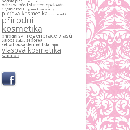
nečistá pleť
obličejové oleje
ochrana před sluncem
opalování
Organic India
pigmentové skvrny
pleťová kosmetika
proti vráskám
přírodní
kosmetika
regenerace vlasů
přírodní SPF
Saloos
seborea
Salus
seborhoická dermatitida
triphala
vlasová kosmetika
šampon