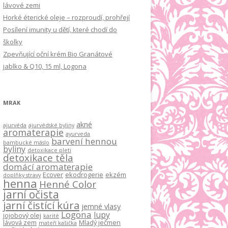
lávové zemi
Horké éterické oleje – rozproudí, prohřejí
Posílení imunity u dětí, které chodí do
školky
Zpevňující oční krém Bio Granátové
jablko & Q10, 15 ml, Logona
MRAK
akné
ajurvéda
ajurvédské byliny
aromaterapie
ayurveda
barvení hennou
bambucké máslo
byliny
detoxikace pleti
detoxikace těla
domácí aromaterapie
Ecover
ekodrogerie
ekzém
doplňky stravy
henna
Henné Color
jarní očista
jarní čistící kúra
jemné vlasy
Logona
lupy
jojobový olej
karité
lávová zem
Mladý ječmen
mateří kašička