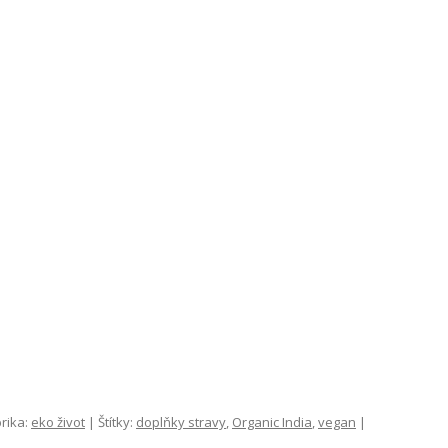
rika:
eko život
| Štítky:
doplňky stravy
,
Organic India
,
vegan
|