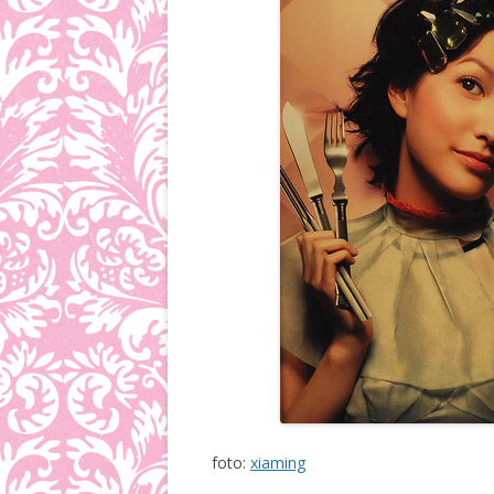
foto:
xiaming