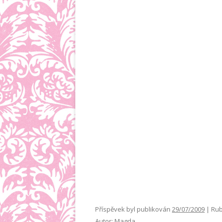
Příspěvek byl publikován
29/07/2009
| Rub
Autor:
Magda
.